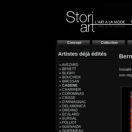
Concept
Collection
Artistes déjà édités
Ber
» AVEZARD
» BENETT
Install
» BLIGNY
son rega
» BOUCHEIX
» BRESSAN
»
CADENE
» CHARRIER
» COROMINAS
» CRISSE
» D'ARMAGNAC
» DELAMONICA
» DREANO
» ECALARD
» EURGAL
» FOLLIOT
» GUENAIZIA
» GUERINEAU