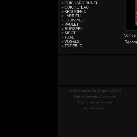
» GUICHARD-BUNEL
» GUICHETEAU
» KRISTOFF. L
» LARRIEU
» LUDIVINE C
» PAULET
» RUGGERI
» SIDOT
Voir de
» TUAL
» VOGELS
Recomm
» ZDZIEBLO
Concept original du foulard numéroté
Tous les foulards d'art en soie
Artistes déjà sur foulards
Tous les artistes