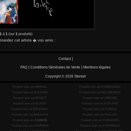
1
à
1
(sur
1
produits)
andez cet artiste � vos amis :
|
Contact
|
|
FAQ
Conditions Générales de Vente
Mentions légales
Copyright © 2026
Storiart
Foulard soie art AMARAL
Foulard soie art D'ARMAGNAC
Foulard soie art AVEZARD
Foulard soie art DELAMONICA
Foulard soie art BENETT
Foulard soie art DREANO
Foulard soie art BLIGNY
Foulard soie art ECALARD
Foulard soie art BOUCHEIX
Foulard soie art EURGAL
Foulard soie art BRESSAN
Foulard soie art FOLLIOT
Foulard soie art
CADENE
Foulard soie art GUENAIZIA
Foulard soie art CHARRIER
Foulard soie art GUERINEAU