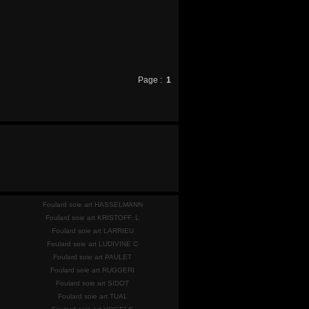
Page :
1
Foulard soie art HASSELMANN
Foulard soie art KRISTOFF. L
Foulard soie art LARRIEU
Foulard soie art LUDIVINE C
Foulard soie art PAULET
Foulard soie art RUGGERI
Foulard soie art SIDOT
Foulard soie art TUAL