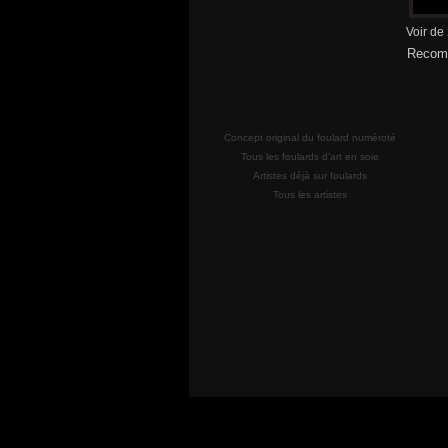
Voir de
Recomm
Concept original du foulard numéroté
Tous les foulards d'art en soie
Artistes déjà sur foulards
Tous les artistes