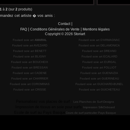
1
à
2
(sur
2
produits)
andez cet artiste � vos amis :
|
Contact
|
|
FAQ
Conditions Générales de Vente
Mentions légales
Copyright © 2026
Storiart
Foulard soie art
AMARAL
Foulard soie art D'ARMAGNAC
Foulard soie art AVEZARD
Foulard soie art DELAMONICA
Foulard soie art BENETT
Foulard soie art DREANO
Foulard soie art BLIGNY
Foulard soie art ECALARD
Foulard soie art BOUCHEIX
Foulard soie art EURGAL
Foulard soie art BRESSAN
Foulard soie art FOLLIOT
Foulard soie art CADENE
Foulard soie art GUENAIZIA
Foulard soie art CHARRIER
Foulard soie art GUERINEAU
Foulard soie art COROMINAS
Foulard soie art GUICHARD-BUNEL
Foulard soie art CRISSE
Foulard soie art GUICHETEAU
Personalisez vos places de surf :
Les Planches de Surf-Designs
Impression de tissus en soie pour surfs
Impression SilkOnboard
Ecole de surf au Pays Basque
Cours de surf particulier Pays Basque