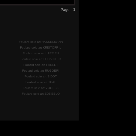
Page :
1
Foulard soie art HASSELMANN
Foulard soie art KRISTOFF. L
Foulard soie art LARRIEU
Foulard soie art LUDIVINE C
Foulard soie art PAULET
Foulard soie art RUGGERI
Foulard soie art SIDOT
Foulard soie art TUAL
Foulard soie art VOGELS
Foulard soie art ZDZIEBLO