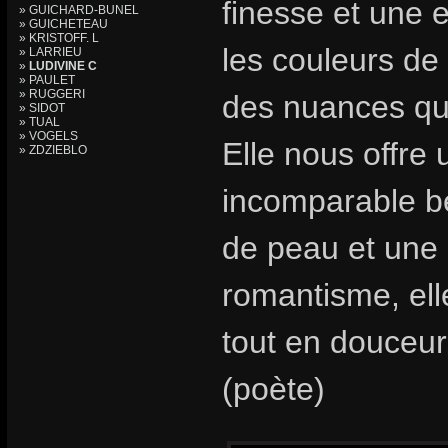
finesse et une 
» GUICHARD-BUNEL
» GUICHETEAU
» KRISTOFF. L
les couleurs de 
» LARRIEU
»
LUDIVINE C
» PAULET
» RUGGERI
des nuances qu’
» SIDOT
» TUAL
» VOGELS
Elle nous offre
» ZDZIEBLO
incomparable bea
de peau et une
romantisme, ell
tout en douceur
(poète)