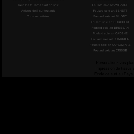
Tous les foulards d'art en soie
Foulard soie art AVEZARD
Artistes déjà sur foulards
Foulard soie art BENETT
Tous les artistes
Foulard soie art BLIGNY
Foulard soie art BOUCHEIX
Foulard soie art BRESSAN
Foulard soie art CADENE
Foulard soie art CHARRIER
Foulard soie art COROMINAS
Foulard soie art CRISSE
Personalisez vos plac
Impression de tissus 
Ecole de surf au Pays