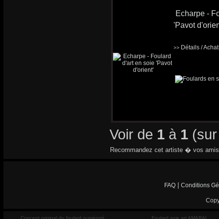
Echarpe - Fo
'Pavot d'orien
Détails / Acha
>>
Voir de
1
à
1
(su
Recommandez cet artiste � vos amis
|
FAQ
Conditions Gé
Copy
Concept original du foulard numéroté
Foulard soie art AMARAL