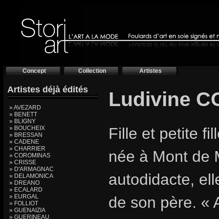
Concept
Collection
Artistes
Artistes déjà édités
Ludivine 
» AVEZARD
» BENETT
» BLIGNY
» BOUCHEIX
Fille et petite f
» BRESSAN
» CADENE
» CHARRIER
née à Mont de 
» COROMINAS
» CRISSE
» D'ARMAGNAC
autodidacte, el
» DELAMONICA
» DREANO
» ECALARD
» EURGAL
de son père. «
» FOLLIOT
» GUENAIZIA
» GUERINEAU