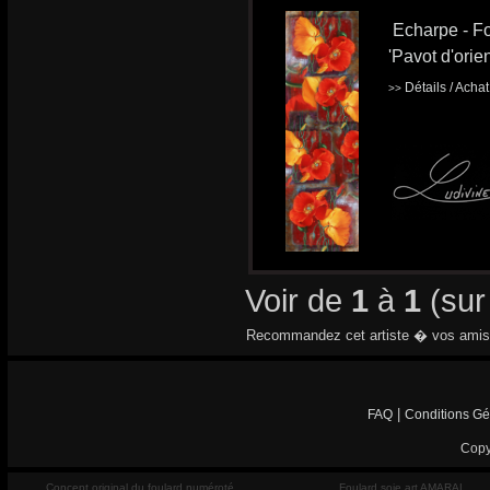
Echarpe - Fo
'Pavot d'orien
Détails / Acha
>>
Voir de
1
à
1
(su
Recommandez cet artiste � vos amis
|
FAQ
Conditions Gé
Copy
Concept original du foulard numéroté
Foulard soie art AMARAL