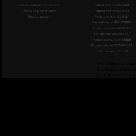
Tous les foulards d'art en soie
Foulard soie art AVEZARD
Artistes déjà sur foulards
Foulard soie art BENETT
Tous les artistes
Foulard soie art BLIGNY
Foulard soie art BOUCHEIX
Foulard soie art BRESSAN
Foulard soie art CADENE
Foulard soie art CHARRIER
Foulard soie art COROMINAS
Foulard soie art CRISSE
Personalisez vos plac
Impression de tissus 
Ecole de surf au Pays