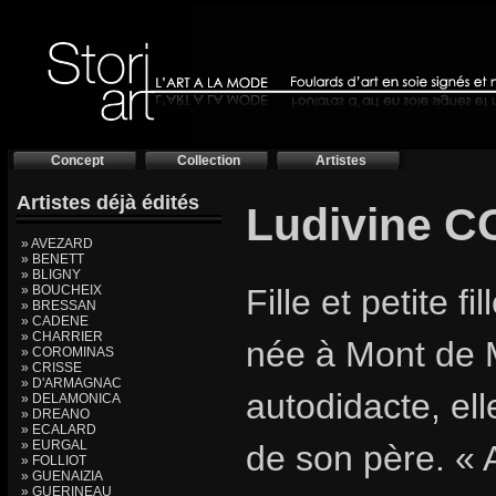
Concept
Collection
Artistes
Artistes déjà édités
Ludivine 
» AVEZARD
» BENETT
» BLIGNY
» BOUCHEIX
Fille et petite f
» BRESSAN
» CADENE
» CHARRIER
née à Mont de 
» COROMINAS
» CRISSE
» D'ARMAGNAC
autodidacte, el
» DELAMONICA
» DREANO
» ECALARD
» EURGAL
de son père. «
» FOLLIOT
» GUENAIZIA
» GUERINEAU