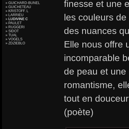
finesse et une 
» GUICHARD-BUNEL
» GUICHETEAU
» KRISTOFF. L
les couleurs de 
» LARRIEU
»
LUDIVINE C
» PAULET
» RUGGERI
des nuances qu’
» SIDOT
» TUAL
» VOGELS
Elle nous offre
» ZDZIEBLO
incomparable bea
de peau et une
romantisme, ell
tout en douceur
(poète)