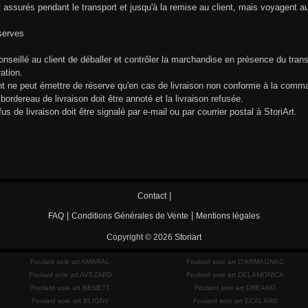
t assurés pendant le transport et jusqu'à la remise au client, mais voyagent au
serves
conseillé au client de déballer et contrôler la marchandise en présence du trans
ration.
nt ne peut émettre de réserve qu'en cas de livraison non conforme à la comm
 bordereau de livraison doit être annoté et la livraison refusée.
fus de livraison doit être signalé par e-mail ou par courrier postal à StoriArt.
|
Contact
|
|
FAQ
Conditions Générales de Vente
Mentions légales
Copyright © 2026
Storiart
Foulard soie art AMARAL
Foulard soie art D'ARMAGNAC
Foulard soie art AVEZARD
Foulard soie art DELAMONICA
Foulard soie art BENETT
Foulard soie art DREANO
Foulard soie art BLIGNY
Foulard soie art ECALARD