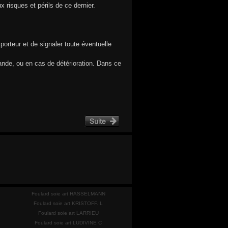
x risques et périls de ce dernier.
porteur et de signaler toute éventuelle
ande, ou en cas de détérioration. Dans ce
Foulard soie art HASSELMANN
Foulard soie art KRISTOFF. L
Foulard soie art LARRIEU
Foulard soie art LUDIVINE C