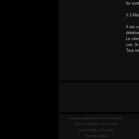
Ils son
5.3 Ré
Il est 
détério
Le clie
cas, le
Tout re
Concept original du foulard numéroté
Tous les foulards d'art en soie
Artistes déjà sur foulards
Tous les artistes