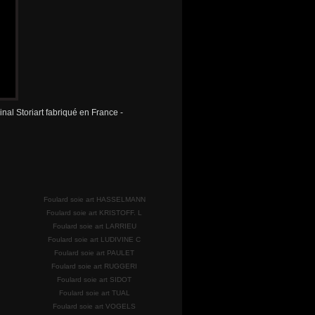
nal Storiart fabriqué en France -
Foulard soie art HASSELMANN
Foulard soie art KRISTOFF. L
Foulard soie art LARRIEU
Foulard soie art LUDIVINE C
Foulard soie art PAULET
Foulard soie art RUGGERI
Foulard soie art SIDOT
Foulard soie art TUAL
Foulard soie art VOGELS