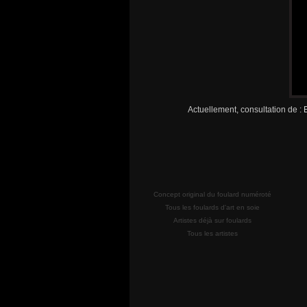
Actuellement, consultation de :
E
Concept original du foulard numéroté
Tous les foulards d'art en soie
Artistes déjà sur foulards
Tous les artistes