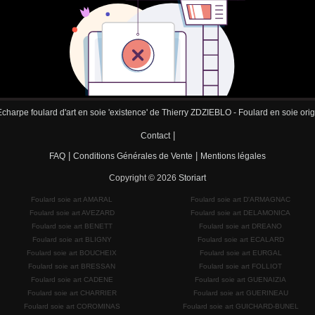
charpe foulard d'art en soie 'existence' de Thierry ZDZIEBLO - Foulard en soie origi
|
Contact
|
|
FAQ
Conditions Générales de Vente
Mentions légales
Copyright © 2026
Storiart
Foulard soie art AMARAL
Foulard soie art D'ARMAGNAC
Foulard soie art AVEZARD
Foulard soie art DELAMONICA
Foulard soie art BENETT
Foulard soie art DREANO
Foulard soie art BLIGNY
Foulard soie art ECALARD
Foulard soie art BOUCHEIX
Foulard soie art EURGAL
Foulard soie art BRESSAN
Foulard soie art FOLLIOT
Foulard soie art CADENE
Foulard soie art GUENAIZIA
Foulard soie art CHARRIER
Foulard soie art GUERINEAU
Foulard soie art COROMINAS
Foulard soie art GUICHARD-BUNEL