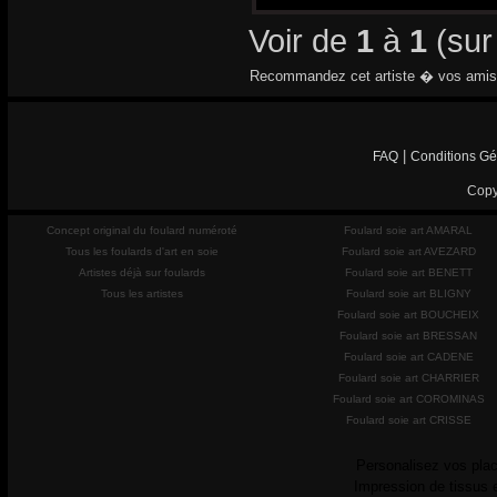
Voir de
1
à
1
(su
Recommandez cet artiste � vos amis
|
FAQ
Conditions Gé
Copy
Concept original du foulard numéroté
Foulard soie art AMARAL
Tous les foulards d'art en soie
Foulard soie art AVEZARD
Artistes déjà sur foulards
Foulard soie art BENETT
Tous les artistes
Foulard soie art BLIGNY
Foulard soie art BOUCHEIX
Foulard soie art BRESSAN
Foulard soie art CADENE
Foulard soie art CHARRIER
Foulard soie art COROMINAS
Foulard soie art CRISSE
Personalisez vos plac
Impression de tissus 