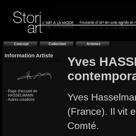
Concept
Collection
Artistes
Information Artiste
Yves HASS
contempora
-
Page d'accueil de
Yves Hasselman
HASSELMANN
-
Autres créations
(France). Il vit
Comté.