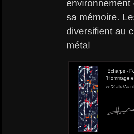
environnement e
sa mémoire. Le
diversifient au 
métal
Echarpe - Fo
'Hommage a 
Détails / Acha
>>