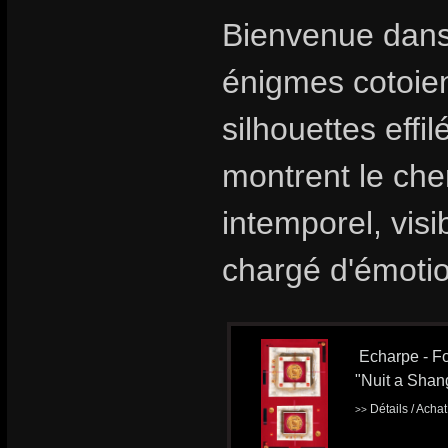
Bienvenue dans
énigmes cotoient
silhouettes effi
montrent le che
intemporel, visi
chargé d'émoti
Echarpe - Fo
"Nuit a Shan
Détails / Acha
>>