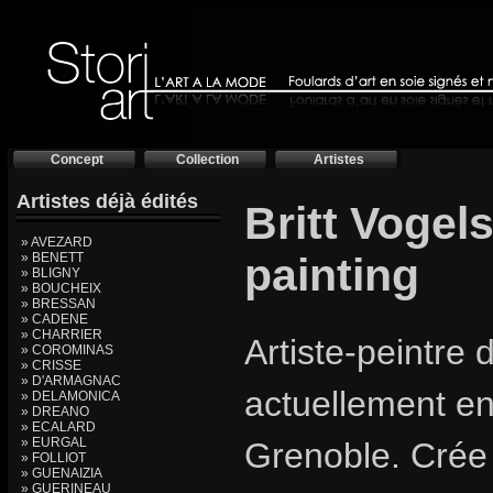
Concept
Collection
Artistes
Artistes déjà édités
Britt Vogel
» AVEZARD
» BENETT
painting
» BLIGNY
» BOUCHEIX
» BRESSAN
» CADENE
» CHARRIER
Artiste-peintre d
» COROMINAS
» CRISSE
» D'ARMAGNAC
actuellement e
» DELAMONICA
» DREANO
» ECALARD
» EURGAL
Grenoble. Crée
» FOLLIOT
» GUENAIZIA
» GUERINEAU