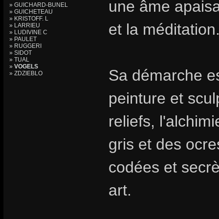
une âme apaisa
» GUICHARD-BUNEL
» GUICHETEAU
» KRISTOFF. L
et la méditation
» LARRIEU
» LUDIVINE C
» PAULET
» RUGGERI
» SIDOT
» TUAL
»
VOGELS
Sa démarche est
» ZDZIEBLO
peinture et scul
reliefs, l'alchi
gris et des ocre
codées et secrè
art.