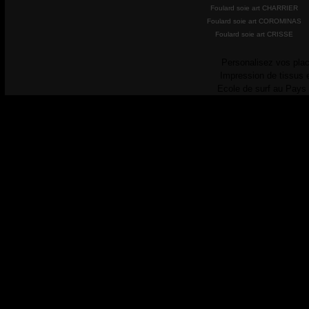
Foulard soie art CHARRIER
Foulard soie art COROMINAS
Foulard soie art CRISSE
Personalisez vos plac
Impression de tissus 
Ecole de surf au Pays