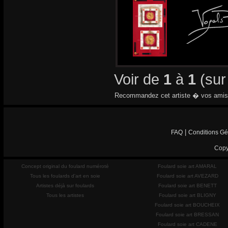
Voir de
1
à
1
(su
Recommandez cet artiste � vos amis
|
FAQ
Conditions Gé
Copy
Concept original du foulard numéroté
Foulard soie art AMARAL
Tous les foulards d'art en soie
Foulard soie art AVEZARD
Artistes déjà sur foulards
Foulard soie art BENETT
Tous les artistes
Foulard soie art BLIGNY
Foulard soie art BOUCHEIX
Foulard soie art BRESSAN
Foulard soie art CADENE