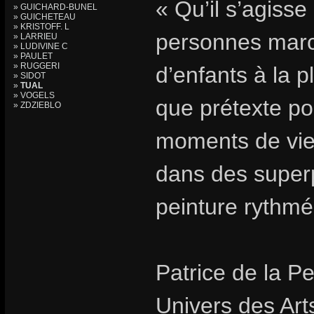
« Qu’il s’agisse
» GUICHARD-BUNEL
» GUICHETEAU
» KRISTOFF. L
personnes marc
» LARRIEU
» LUDIVINE C
» PAULET
» RUGGERI
d’enfants à la p
» SIDOT
»
TUAL
» VOGELS
que prétexte p
» ZDZIEBLO
moments de vie 
dans des superp
peinture rythmé
Patrice de la Pe
Univers des Art