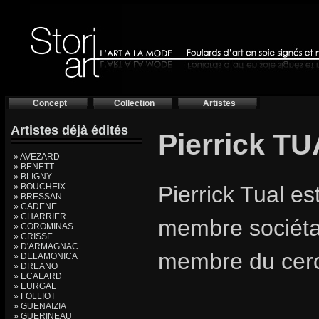
Concept
Collection
Artistes
Artistes déjà édités
Pierrick TU
» AVEZARD
» BENETT
» BLIGNY
» BOUCHEIX
Pierrick Tual es
» BRESSAN
» CADENE
» CHARRIER
membre sociétai
» COROMINAS
» CRISSE
» D'ARMAGNAC
membre du cercl
» DELAMONICA
» DREANO
» ECALARD
» EURGAL
» FOLLIOT
» GUENAIZIA
» GUERINEAU