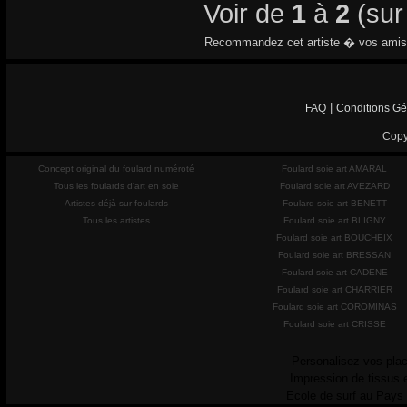
Voir de
1
à
2
(su
Recommandez cet artiste � vos amis
|
FAQ
Conditions Gé
Copy
Concept original du foulard numéroté
Foulard soie art AMARAL
Tous les foulards d'art en soie
Foulard soie art AVEZARD
Artistes déjà sur foulards
Foulard soie art BENETT
Tous les artistes
Foulard soie art BLIGNY
Foulard soie art BOUCHEIX
Foulard soie art BRESSAN
Foulard soie art CADENE
Foulard soie art CHARRIER
Foulard soie art COROMINAS
Foulard soie art CRISSE
Personalisez vos plac
Impression de tissus 
Ecole de surf au Pays