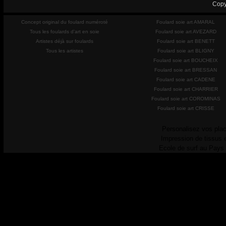
Copy
Concept original du foulard numéroté
Foulard soie art AMARAL
Tous les foulards d'art en soie
Foulard soie art AVEZARD
Artistes déjà sur foulards
Foulard soie art BENETT
Tous les artistes
Foulard soie art BLIGNY
Foulard soie art BOUCHEIX
Foulard soie art BRESSAN
Foulard soie art CADENE
Foulard soie art CHARRIER
Foulard soie art COROMINAS
Foulard soie art CRISSE
Personalisez vos plac
Impression de tissus 
Ecole de surf au Pays