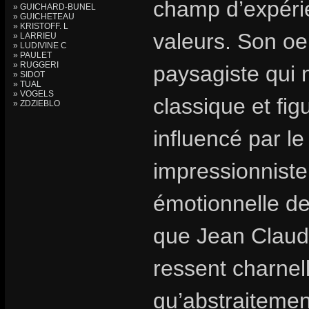
champ d’expérie
» GUICHARD-BUNEL
» GUICHETEAU
» KRISTOFF. L
valeurs. Son oe
» LARRIEU
» LUDIVINE C
» PAULET
» RUGGERI
paysagiste qui 
» SIDOT
» TUAL
» VOGELS
classique et fig
» ZDZIEBLO
influencé par le
impressionniste
émotionnelle de 
que Jean Claude 
ressent charnell
qu’abstraitement