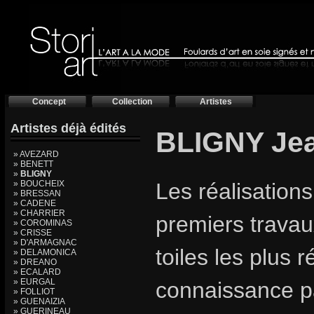
Concept
Collection
Artistes
Artistes déjà édités
BLIGNY Je
» AVEZARD
» BENETT
»
BLIGNY
» BOUCHEIX
Les réalisation
» BRESSAN
» CADENE
» CHARRIER
premiers trava
» COROMINAS
» CRISSE
» D'ARMAGNAC
toiles les plus 
» DELAMONICA
» DREANO
» ECALARD
» EURGAL
connaissance pa
» FOLLIOT
» GUENAIZIA
» GUERINEAU