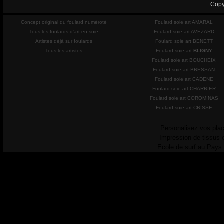
Copy
Concept original du foulard numéroté
Foulard soie art AMARAL
Tous les foulards d'art en soie
Foulard soie art AVEZARD
Artistes déjà sur foulards
Foulard soie art BENETT
Tous les artistes
Foulard soie art
BLIGNY
Foulard soie art BOUCHEIX
Foulard soie art BRESSAN
Foulard soie art CADENE
Foulard soie art CHARRIER
Foulard soie art COROMINAS
Foulard soie art CRISSE
Personalisez vos plac
Impression de tissus 
Ecole de surf au Pays