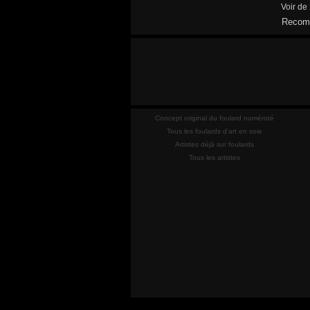
Voir de
Recomm
Concept original du foulard numéroté
Tous les foulards d'art en soie
Artistes déjà sur foulards
Tous les artistes