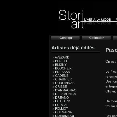
Concept
Collection
Artistes déjà édités
Pasc
» AVEZARD
» BENETT
On est 
» BLIGNY
» BOUCHEIX
Le 7 oc
» BRESSAN
» CADENE
referme
» CHARRIER
Dès lor
» COROMINAS
entrepr
» CRISSE
» D'ARMAGNAC
Olivier
» DELAMONICA
» DREANO
De toil
» ECALARD
» EURGAL
trouve c
» FOLLIOT
» GUENAIZIA
»
GUERINEAU
Les per