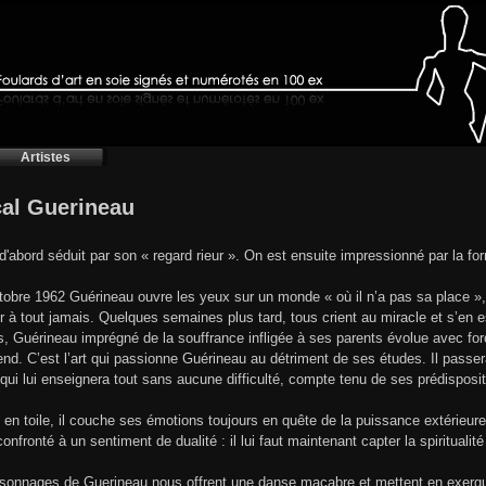
Artistes
al Guerineau
d'abord séduit par son « regard rieur ». On est ensuite impressionné par la for
tobre 1962 Guérineau ouvre les yeux sur un monde « où il n’a pas sa place »,
r à tout jamais. Quelques semaines plus tard, tous crient au miracle et s’en e
s, Guérineau imprégné de la souffrance infligée à ses parents évolue avec forc
end. C’est l’art qui passionne Guérineau au détriment de ses études. Il passe
, qui lui enseignera tout sans aucune difficulté, compte tenu de ses prédisposit
e en toile, il couche ses émotions toujours en quête de la puissance extérieure.
onfronté à un sentiment de dualité : il lui faut maintenant capter la spiritualit
sonnages de Guerineau nous offrent une danse macabre et mettent en exergue