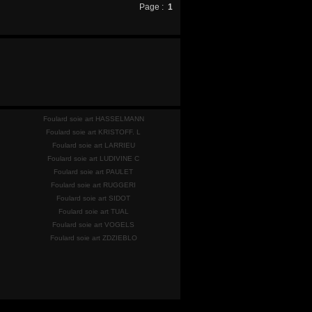
Page :
1
Foulard soie art HASSELMANN
Foulard soie art KRISTOFF. L
Foulard soie art LARRIEU
Foulard soie art LUDIVINE C
Foulard soie art PAULET
Foulard soie art RUGGERI
Foulard soie art SIDOT
Foulard soie art TUAL
Foulard soie art VOGELS
Foulard soie art ZDZIEBLO