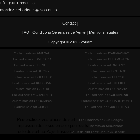
1
à
1
(sur
1
produits)
andez cet artiste � vos amis :
|
Contact
|
|
FAQ
Conditions Générales de Vente
Mentions légales
Copyright © 2026
Storiart
Foulard soie art AMARAL
Foulard soie art D'ARMAGNAC
Foulard soie art AVEZARD
Foulard soie art DELAMONICA
Foulard soie art BENETT
Foulard soie art DREANO
Foulard soie art BLIGNY
Foulard soie art ECALARD
Foulard soie art BOUCHEIX
Foulard soie art EURGAL
Foulard soie art BRESSAN
Foulard soie art FOLLIOT
Foulard soie art CADENE
Foulard soie art GUENAIZIA
Foulard soie art CHARRIER
Foulard soie art
GUERINEAU
Foulard soie art COROMINAS
Foulard soie art GUICHARD-BUNEL
Foulard soie art CRISSE
Foulard soie art GUICHETEAU
Personalisez vos places de surf :
Les Planches de Surf-Designs
Impression de tissus en soie pour surfs
Impression SilkOnboard
Ecole de surf au Pays Basque
Cours de surf particulier Pays Basque