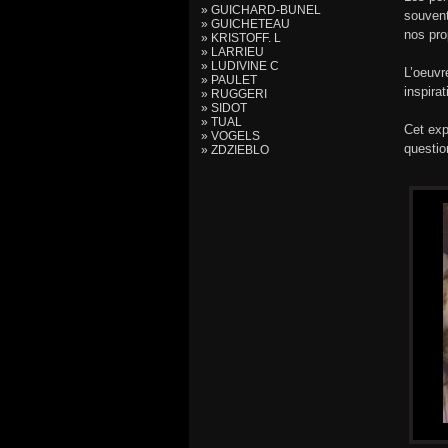
» GUICHARD-BUNEL
souvent
» GUICHETEAU
nos pro
» KRISTOFF. L
» LARRIEU
» LUDIVINE C
L’oeuvr
» PAULET
inspira
» RUGGERI
» SIDOT
» TUAL
Cet exp
» VOGELS
questi
» ZDZIEBLO