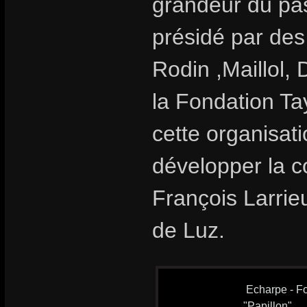
grandeur du pas
présidé par des
Rodin ,Maillol, 
la Fondation T
cette organisat
développer la c
François Larrieu
de Luz.
Echarpe - Fo
"Papillon"