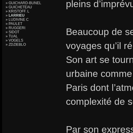
pleins d’imprév
» GUICHARD-BUNEL
» GUICHETEAU
» KRISTOFF. L
»
LARRIEU
» LUDIVINE C
» PAULET
» RUGGERI
Beaucoup de ses
» SIDOT
» TUAL
» VOGELS
voyages qu’il r
» ZDZIEBLO
Son art se tourn
urbaine comme 
Paris dont l’at
complexité de 
Par son express