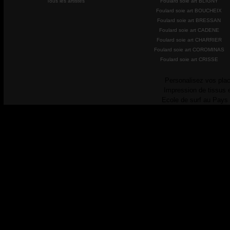
Tous les artistes
Foulard soie art BLIGNY
Foulard soie art BOUCHEIX
Foulard soie art BRESSAN
Foulard soie art CADENE
Foulard soie art CHARRIER
Foulard soie art COROMINAS
Foulard soie art CRISSE
Personalisez vos plac
Impression de tissus 
Ecole de surf au Pays