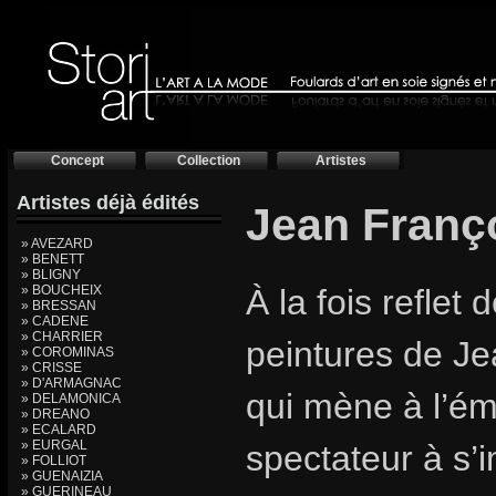
Concept
Collection
Artistes
Artistes déjà édités
Jean Franç
» AVEZARD
» BENETT
» BLIGNY
» BOUCHEIX
À la fois reflet 
» BRESSAN
» CADENE
» CHARRIER
peintures de Je
» COROMINAS
» CRISSE
» D'ARMAGNAC
qui mène à l’éme
» DELAMONICA
» DREANO
» ECALARD
» EURGAL
spectateur à s’
» FOLLIOT
» GUENAIZIA
» GUERINEAU