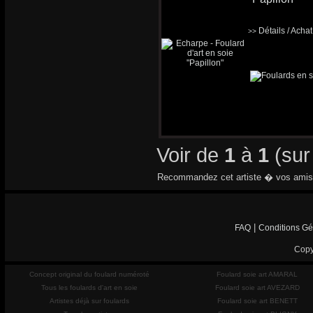
Détails / Acha
>>
Voir de
1
à
1
(su
Recommandez cet artiste � vos amis
|
FAQ
Conditions Gé
Copy
Concept original du foulard numéroté
Foulard soie art AMARAL
Tous les foulards d'art en soie
Foulard soie art AVEZARD
Artistes déjà sur foulards
Foulard soie art BENETT