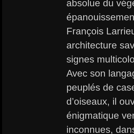
absolue du végé
épanouissement 
François Larrie
architecture sa
signes multicolo
Avec son langag
peuplés de cas
d’oiseaux, il o
énigmatique ver
inconnues, dans