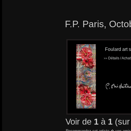
F.P. Paris, Oct
Foulard art s
Détails / Acha
>>
Voir de
1
à
1
(su
Recommandez cet artiste � vos amis