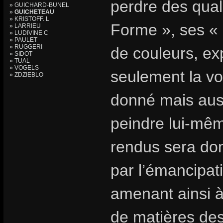
perdre des quali
» GUICHARD-BUNEL
»
GUICHETEAU
» KRISTOFF. L
Forme », ses « F
» LARRIEU
» LUDIVINE C
» PAULET
» RUGGERI
de couleurs, e
» SIDOT
» TUAL
» VOGELS
seulement la vol
» ZDZIEBLO
donné mais auss
peindre lui-mê
rendus sera don
par l’émancipati
amenant ainsi à 
de matières des 