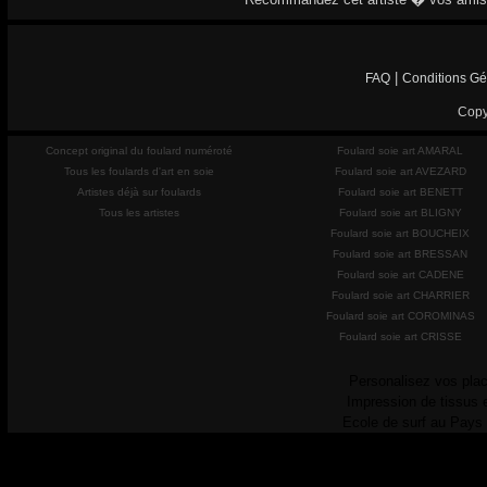
|
FAQ
Conditions Gé
Copy
Concept original du foulard numéroté
Foulard soie art AMARAL
Tous les foulards d'art en soie
Foulard soie art AVEZARD
Artistes déjà sur foulards
Foulard soie art BENETT
Tous les artistes
Foulard soie art BLIGNY
Foulard soie art BOUCHEIX
Foulard soie art BRESSAN
Foulard soie art CADENE
Foulard soie art CHARRIER
Foulard soie art COROMINAS
Foulard soie art CRISSE
Personalisez vos plac
Impression de tissus 
Ecole de surf au Pays