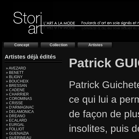
Concept
Collection
Artistes
Artistes déjà édités
Patrick G
» AVEZARD
» BENETT
» BLIGNY
» BOUCHEIX
Patrick Guichete
» BRESSAN
» CADENE
» CHARRIER
ce qui lui a per
» COROMINAS
» CRISSE
» D'ARMAGNAC
de façon de plu
» DELAMONICA
» DREANO
» ECALARD
» EURGAL
insolites, puis 
» FOLLIOT
» GUENAIZIA
» GUERINEAU