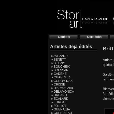
Concept
Collection
Artistes déjà édités
Brit
» AVEZARD
» BENETT
Artiste
» BLIGNY
quiétud
» BOUCHEIX
» BRESSAN
» CADENE
Sa déma
» CHARRIER
raffine
» COROMINAS
» CRISSE
» D'ARMAGNAC
Bienven
» DELAMONICA
à médit
» DREANO
d'émoti
» ECALARD
» EURGAL
» FOLLIOT
» GUENAIZIA
» GUERINEAU