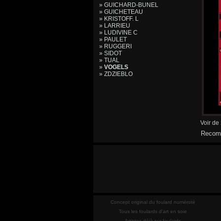
» GUICHARD-BUNEL
» GUICHETEAU
» KRISTOFF. L
» LARRIEU
» LUDIVINE C
» PAULET
» RUGGERI
» SIDOT
» TUAL
»
VOGELS
» ZDZIEBLO
Voir de
Recomm
Concept original du foulard numéroté
Tous les foulards d'art en soie
Artistes déjà sur foulards