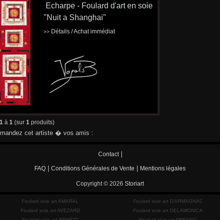
Echarpe - Foulard d'art en soie
"Nuit a Shanghai"
Détails / Achat immédiat
>>
1
à
1
(sur
1
produits)
andez cet artiste � vos amis :
|
Contact
|
|
FAQ
Conditions Générales de Vente
Mentions légales
Copyright © 2026
Storiart
Foulard soie art AMARAL
Foulard soie art D'ARMAGNAC
Foulard soie art AVEZARD
Foulard soie art DELAMONICA
Foulard soie art BENETT
Foulard soie art DREANO