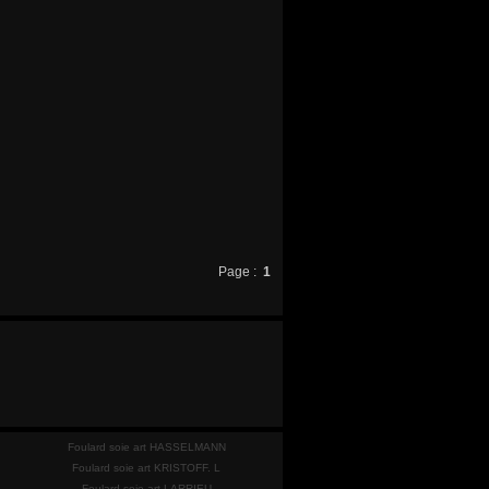
Page :
1
Foulard soie art HASSELMANN
Foulard soie art KRISTOFF. L
Foulard soie art LARRIEU