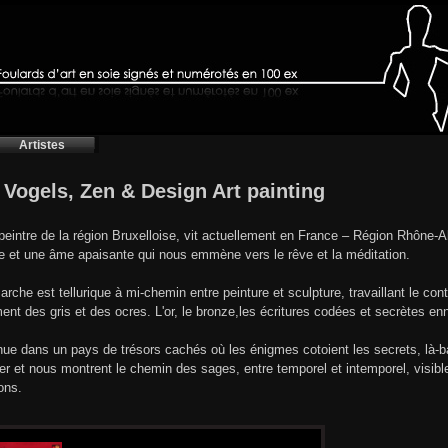
Artistes
t Vogels, Zen & Design Art painting
-peintre de la région Bruxelloise, vit actuellement en France – Région Rhône
e et une âme apaisante qui nous emmène vers le rêve et la méditation.
rche est tellurique à mi-chemin entre peinture et sculpture, travaillant le contr
ment des gris et des ocres. L'or, le bronze,les écritures codées et secrètes en
ue dans un pays de trésors cachés où les énigmes cotoient les secrets, là-bas
er et nous montrent le chemin des sages, entre temporel et intemporel, visible
ons.