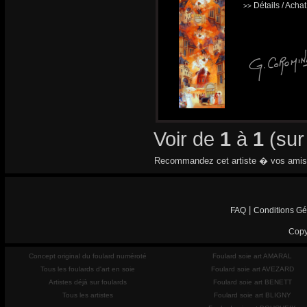
Détails / Acha
>>
Voir de
1
à
1
(su
Recommandez cet artiste � vos amis
|
FAQ
Conditions Gé
Copy
Concept original du foulard numéroté
Foulard soie art AMARAL
Tous les foulards d'art en soie
Foulard soie art AVEZARD
Artistes déjà sur foulards
Foulard soie art BENETT
Tous les artistes
Foulard soie art BLIGNY