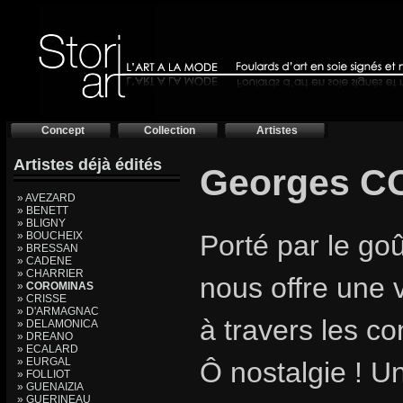
Concept
Collection
Artistes
Artistes déjà édités
Georges 
» AVEZARD
» BENETT
» BLIGNY
» BOUCHEIX
Porté par le go
» BRESSAN
» CADENE
» CHARRIER
nous offre une 
»
COROMINAS
» CRISSE
» D'ARMAGNAC
à travers les co
» DELAMONICA
» DREANO
» ECALARD
» EURGAL
Ô nostalgie ! U
» FOLLIOT
» GUENAIZIA
» GUERINEAU