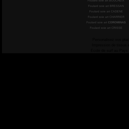
Foulard soie art BOUCHEIX
Foulard soie art BRESSAN
Foulard soie art CADENE
Foulard soie art CHARRIER
Foulard soie art
COROMINAS
Foulard soie art CRISSE
Personalisez vos plac
Impression de tissus 
Ecole de surf au Pays