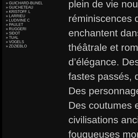
plein de vie no
» GUICHARD-BUNEL
» GUICHETEAU
» KRISTOFF. L
réminiscences 
» LARRIEU
» LUDIVINE C
» PAULET
» RUGGERI
enchantent dan
» SIDOT
» TUAL
» VOGELS
théâtrale et rom
» ZDZIEBLO
d’élégance. Des
fastes passés, 
Des personnages
Des coutumes et
civilisations an
fougueuses mon