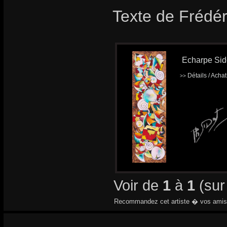
Texte de Frédér
Echarpe Sido
Détails / Acha
>>
Voir de
1
à
1
(su
Recommandez cet artiste � vos amis