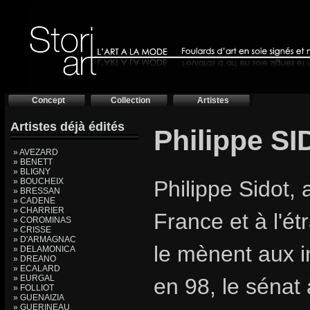
Concept
Collection
Artistes
Artistes déjà édités
Philippe S
» AVEZARD
» BENETT
» BLIGNY
» BOUCHEIX
Philippe Sidot, 
» BRESSAN
» CADENE
» CHARRIER
France et à l'é
» COROMINAS
» CRISSE
» D'ARMAGNAC
le mènent aux i
» DELAMONICA
» DREANO
» ECALARD
» EURGAL
en 98, le sénat
» FOLLIOT
» GUENAIZIA
» GUERINEAU