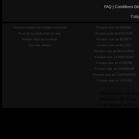
|
FAQ
Conditions Gé
Copy
Concept original du foulard numéroté
Foulard soie art AMARAL
Tous les foulards d'art en soie
Foulard soie art AVEZARD
Artistes déjà sur foulards
Foulard soie art BENETT
Tous les artistes
Foulard soie art BLIGNY
Foulard soie art BOUCHEIX
Foulard soie art BRESSAN
Foulard soie art CADENE
Foulard soie art CHARRIER
Foulard soie art COROMINAS
Foulard soie art CRISSE
Personalisez vos plac
Impression de tissus 
Ecole de surf au Pays