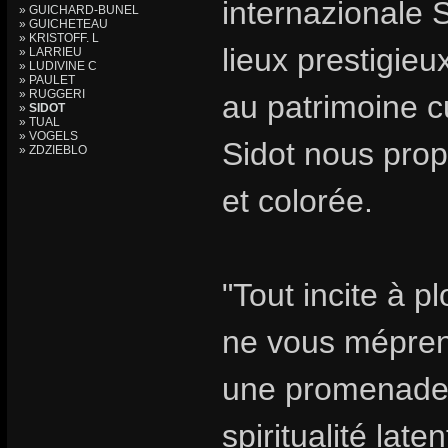
internazionale S
» GUICHARD-BUNEL
» GUICHETEAU
» KRISTOFF. L
lieux prestigie
» LARRIEU
» LUDIVINE C
» PAULET
» RUGGERI
au patrimoine c
»
SIDOT
» TUAL
» VOGELS
Sidot nous prop
» ZDZIEBLO
et colorée.
"Tout incite à p
ne vous mépren
une promenade i
spiritualité lat