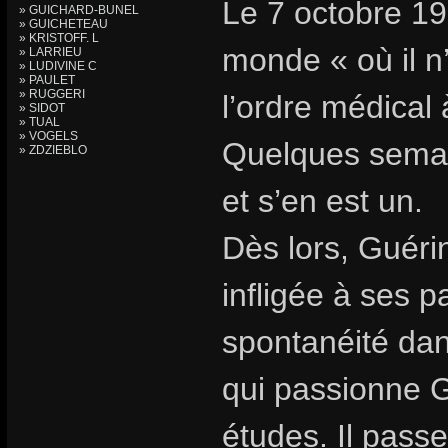
Le 7 octobre 19
» GUICHARD-BUNEL
» GUICHETEAU
» KRISTOFF. L
monde « où il n
» LARRIEU
» LUDIVINE C
» PAULET
» RUGGERI
l’ordre médical 
» SIDOT
» TUAL
» VOGELS
Quelques semain
» ZDZIEBLO
et s’en est un.
Dès lors, Guéri
infligée à ses p
spontanéité dans
qui passionne 
études. Il passe