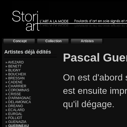
Concept
Collection
Artistes
Artistes déjà édités
Pascal Gue
» AVEZARD
» BENETT
» BLIGNY
» BOUCHEIX
On est d'abord 
» BRESSAN
» CADENE
» CHARRIER
est ensuite imp
» COROMINAS
» CRISSE
» D'ARMAGNAC
qu'il dégage.
» DELAMONICA
» DREANO
» ECALARD
» EURGAL
» FOLLIOT
» GUENAIZIA
»
GUERINEAU