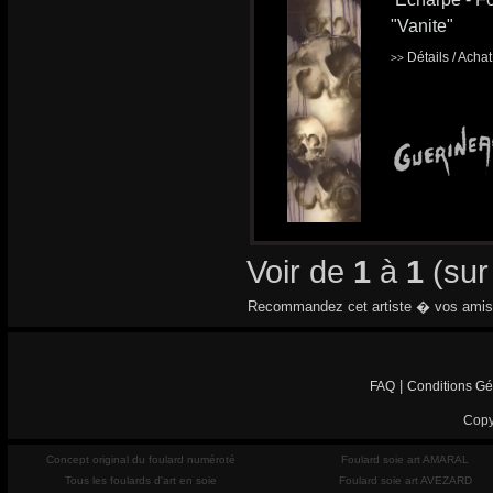
"Vanite"
Détails / Acha
>>
Voir de
1
à
1
(su
Recommandez cet artiste � vos amis
|
FAQ
Conditions Gé
Copy
Concept original du foulard numéroté
Foulard soie art AMARAL
Tous les foulards d'art en soie
Foulard soie art AVEZARD