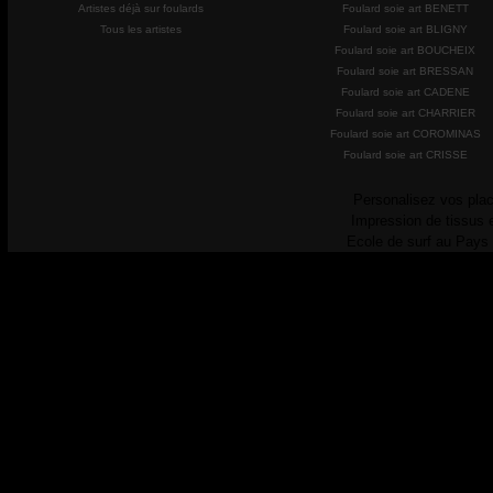
Artistes déjà sur foulards
Foulard soie art BENETT
Tous les artistes
Foulard soie art BLIGNY
Foulard soie art BOUCHEIX
Foulard soie art BRESSAN
Foulard soie art CADENE
Foulard soie art CHARRIER
Foulard soie art COROMINAS
Foulard soie art CRISSE
Personalisez vos plac
Impression de tissus 
Ecole de surf au Pays