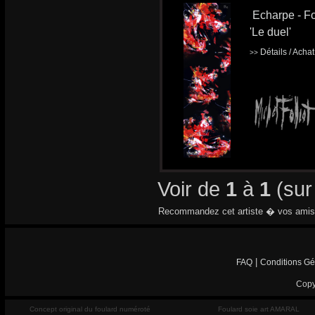
Echarpe - Fo
'Le duel'
Détails / Acha
>>
Voir de
1
à
1
(su
Recommandez cet artiste � vos amis
|
FAQ
Conditions Gé
Copy
Concept original du foulard numéroté
Foulard soie art AMARAL