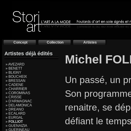
Concept
Collection
Artistes
Artistes déjà édités
Michel FOLL
» AVEZARD
» BENETT
» BLIGNY
» BOUCHEIX
Un passé, un pr
» BRESSAN
» CADENE
» CHARRIER
Son programme, 
» COROMINAS
» CRISSE
» D'ARMAGNAC
renaitre, se dép
» DELAMONICA
» DREANO
» ECALARD
» EURGAL
défiant le temps
»
FOLLIOT
» GUENAIZIA
» GUERINEAU