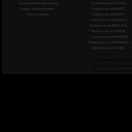
Tous les foulards d'art en soie
Foulard soie art AVEZARD
Artistes déjà sur foulards
Foulard soie art BENETT
Tous les artistes
Foulard soie art BLIGNY
Foulard soie art BOUCHEIX
Foulard soie art BRESSAN
Foulard soie art CADENE
Foulard soie art CHARRIER
Foulard soie art COROMINAS
Foulard soie art CRISSE
Personalisez vos plac
Impression de tissus 
Ecole de surf au Pays