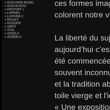
ces formes imag
» GUICHARD-BUNEL
» GUICHETEAU
» KRISTOFF. L
colorent notre v
» LARRIEU
» LUDIVINE C
» PAULET
» RUGGERI
» SIDOT
» TUAL
» VOGELS
La liberté du s
» ZDZIEBLO
aujourd’hui c’es
été commencée.
souvent inconnu
et la tradition 
toile vierge et l
« Une expositio