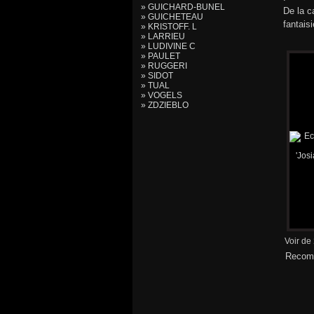
» GUICHARD-BUNEL
De la c
» GUICHETEAU
fantais
» KRISTOFF. L
» LARRIEU
» LUDIVINE C
» PAULET
» RUGGERI
» SIDOT
» TUAL
» VOGELS
» ZDZIEBLO
Voir de
Recomm