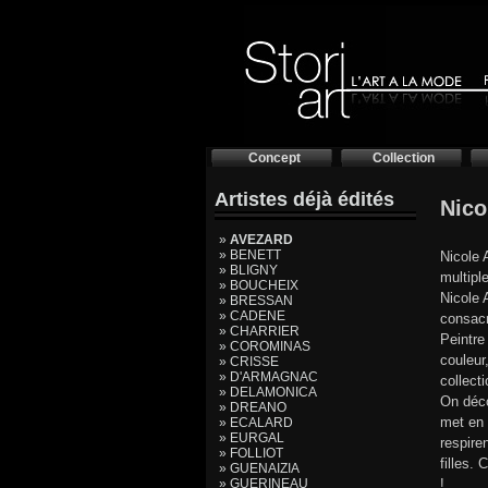
Concept
Collection
Artistes déjà édités
Nic
»
AVEZARD
» BENETT
Nicole 
» BLIGNY
multipl
» BOUCHEIX
Nicole 
» BRESSAN
» CADENE
consacr
» CHARRIER
Peintre
» COROMINAS
couleur
» CRISSE
» D'ARMAGNAC
collecti
» DELAMONICA
On déco
» DREANO
met en 
» ECALARD
» EURGAL
respire
» FOLLIOT
filles.
» GUENAIZIA
» GUERINEAU
!