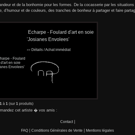
andeur et de la bonhomie pour les formes. De la cocasserie par les situation
ie, d’humour et de couleurs, des tranches de bonheur à partager et faire partag
Echarpe - Foulard d'art en soie
'Josianes Envolees'
Détails / Achat immédiat
>>
1
à
1
(sur
1
produits)
andez cet artiste � vos amis :
|
Contact
|
|
FAQ
Conditions Générales de Vente
Mentions légales