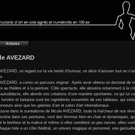
Artistes
ole AVEZARD
AVEZARD, un regard sur la vie teinté d’humour, un désir d’amuser tout en s’
es
AVEZARD, a connu un parcours original : Après avoir obtenu un doctorat de m
e au théâtre et à la peinture. Côté spectacle, elle aboutira notamment à la 
 autodidacte, elle aborde ses créations d’une manière spontanée, ce qui lui c
, lumière et fantaisie sont les ingrédients essentiels de ses tableaux, qui séd
onneurs ainsi que les galeries d’art et salon d'art internationaux.
uvre dans le surréalisme de Nicole AVEZARD, toute la fraîcheur de nos rêves
scène dans ses peintures, sont des femmes bien en chair et dynamiques, qu’
nt le bonheur et la malice et même si elles semblent un peu naïves, elles vont
 Chaque toile a un côté théâtral, un univers magique et personnel, une gestuelle