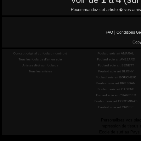
Recommandez cet artiste � vos amis
|
FAQ
Conditions Gé
Copy
Concept original du foulard numéroté
Foulard soie art AMARAL
Tous les foulards d'art en soie
Foulard soie art AVEZARD
Artistes déjà sur foulards
Foulard soie art BENETT
Tous les artistes
Foulard soie art BLIGNY
Foulard soie art
BOUCHEIX
Foulard soie art BRESSAN
Foulard soie art CADENE
Foulard soie art CHARRIER
Foulard soie art COROMINAS
Foulard soie art CRISSE
Personalisez vos plac
Impression de tissus 
Ecole de surf au Pays