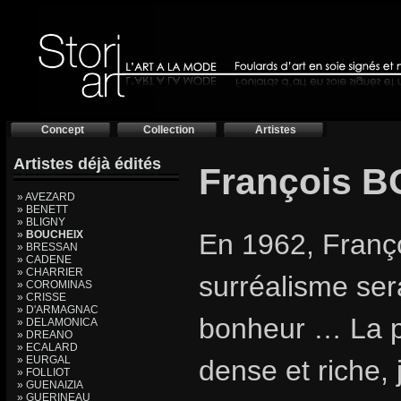
Concept
Collection
Artistes
Artistes déjà édités
François 
» AVEZARD
» BENETT
» BLIGNY
»
BOUCHEIX
En 1962, Franç
» BRESSAN
» CADENE
» CHARRIER
surréalisme ser
» COROMINAS
» CRISSE
» D'ARMAGNAC
bonheur … La 
» DELAMONICA
» DREANO
» ECALARD
» EURGAL
dense et riche, j
» FOLLIOT
» GUENAIZIA
» GUERINEAU