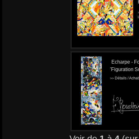
Echarpe - Fo
'Figuration Su
Détails / Acha
>>
Voir de
1
à
4
(su