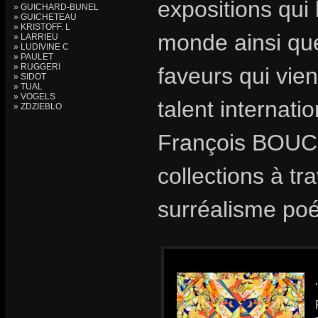
expositions qui 
» GUICHARD-BUNEL
» GUICHETEAU
» KRISTOFF. L
monde ainsi que
» LARRIEU
» LUDIVINE C
» PAULET
» RUGGERI
faveurs qui vie
» SIDOT
» TUAL
» VOGELS
talent internat
» ZDZIEBLO
François BOUCH
collections à t
surréalisme poé