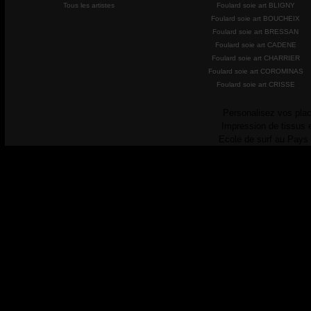
Tous les artistes
Foulard soie art BLIGNY
Foulard soie art BOUCHEIX
Foulard soie art BRESSAN
Foulard soie art CADENE
Foulard soie art CHARRIER
Foulard soie art COROMINAS
Foulard soie art CRISSE
Personalisez vos plac
Impression de tissus 
Ecole de surf au Pays