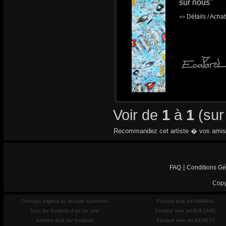
sur nous"
Détails / Acha
>>
Voir de
1
à
1
(su
Recommandez cet artiste � vos amis
|
FAQ
Conditions Gé
Copy
Concept original du foulard numéroté
Foulard soie art AMARAL
Tous les foulards d'art en soie
Foulard soie art AVEZARD
Artistes déjà sur foulards
Foulard soie art BENETT