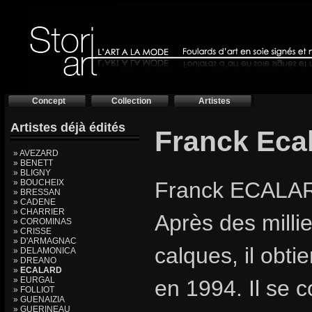
Concept
Collection
Artistes
Artistes déjà édités
Franck Eca
» AVEZARD
» BENETT
» BLIGNY
» BOUCHEIX
Franck ECALAR
» BRESSAN
» CADENE
» CHARRIER
Après des millie
» COROMINAS
» CRISSE
» D'ARMAGNAC
calques, il obt
» DELAMONICA
» DREANO
»
ECALARD
» EURGAL
en 1994. Il se 
» FOLLIOT
» GUENAIZIA
» GUERINEAU