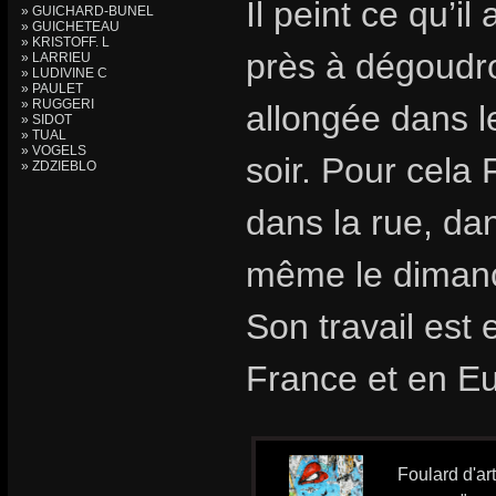
Il peint ce qu’i
» GUICHARD-BUNEL
» GUICHETEAU
» KRISTOFF. L
près à dégoudr
» LARRIEU
» LUDIVINE C
» PAULET
» RUGGERI
allongée dans l
» SIDOT
» TUAL
» VOGELS
soir. Pour cela 
» ZDZIEBLO
dans la rue, dan
même le diman
Son travail est
France et en E
Foulard d'ar