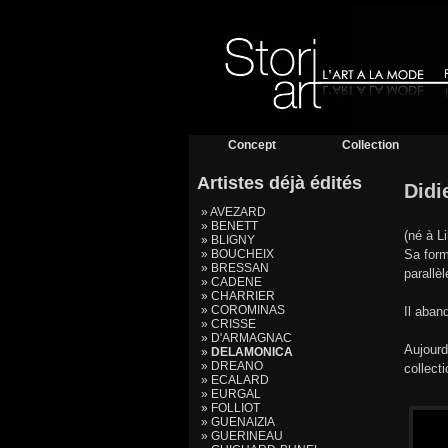
Concept
Collection
Artistes déjà édités
Didi
» AVEZARD
» BENETT
(né à L
» BLIGNY
» BOUCHEIX
Sa form
» BRESSAN
parallèl
» CADENE
» CHARRIER
» COROMINAS
Il aban
» CRISSE
» D'ARMAGNAC
Aujourd
»
DELAMONICA
» DREANO
collect
» ECALARD
» EURGAL
» FOLLIOT
» GUENAIZIA
» GUERINEAU