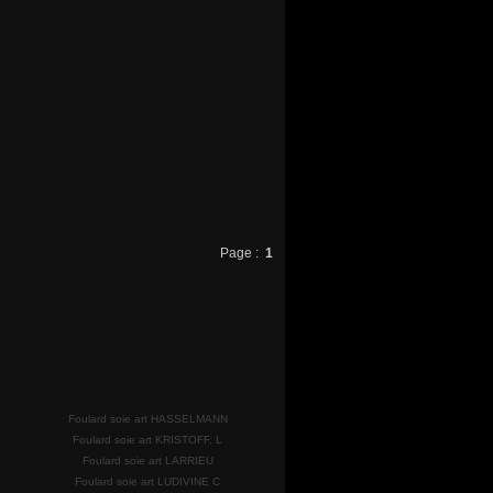
Page :
1
Foulard soie art HASSELMANN
Foulard soie art KRISTOFF. L
Foulard soie art LARRIEU
Foulard soie art LUDIVINE C