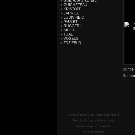
» GUICHARD-BUNEL
» GUICHETEAU
» KRISTOFF. L
» LARRIEU
» LUDIVINE C
» PAULET
» RUGGERI
» SIDOT
» TUAL
» VOGELS
» ZDZIEBLO
Voir de
Recomm
Concept original du foulard numéroté
Tous les foulards d'art en soie
Artistes déjà sur foulards
Tous les artistes