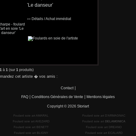
'Le danseur'
Détails / Achat immédiat
>>
1
à
1
(sur
1
produits)
andez cet artiste � vos amis :
|
Contact
|
|
FAQ
Conditions Générales de Vente
Mentions légales
Copyright © 2026
Storiart
Foulard soie art AMARAL
Foulard soie art D'ARMAGNAC
Foulard soie art AVEZARD
Foulard soie art
DELAMONICA
Foulard soie art BENETT
Foulard soie art DREANO
Foulard soie art BLIGNY
Foulard soie art ECALARD