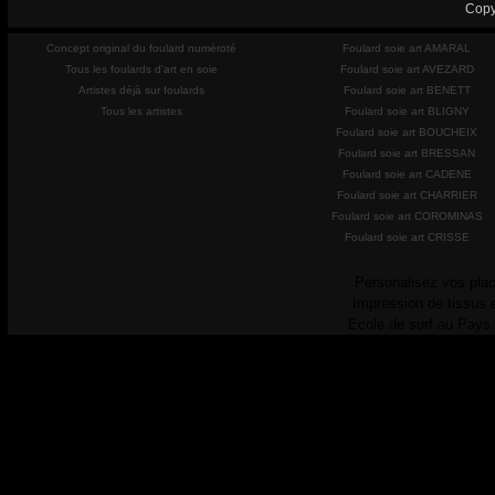
Copy
Concept original du foulard numéroté
Foulard soie art AMARAL
Tous les foulards d'art en soie
Foulard soie art AVEZARD
Artistes déjà sur foulards
Foulard soie art BENETT
Tous les artistes
Foulard soie art BLIGNY
Foulard soie art BOUCHEIX
Foulard soie art BRESSAN
Foulard soie art CADENE
Foulard soie art CHARRIER
Foulard soie art COROMINAS
Foulard soie art CRISSE
Personalisez vos plac
Impression de tissus 
Ecole de surf au Pays