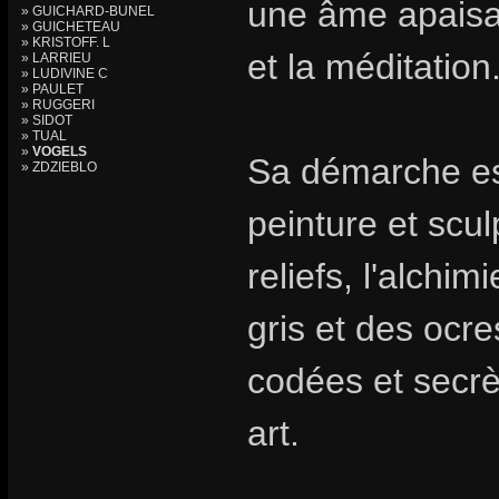
une âme apaisa
» GUICHARD-BUNEL
» GUICHETEAU
» KRISTOFF. L
et la méditation
» LARRIEU
» LUDIVINE C
» PAULET
» RUGGERI
» SIDOT
» TUAL
»
VOGELS
Sa démarche est
» ZDZIEBLO
peinture et scul
reliefs, l'alchi
gris et des ocre
codées et secrè
art.