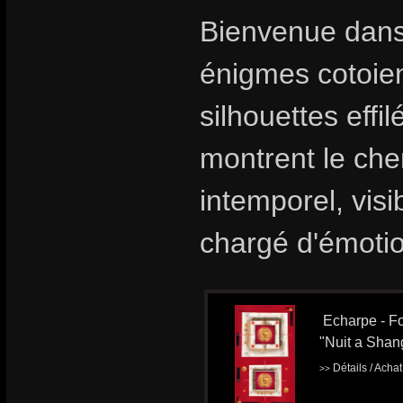
Bienvenue dans
énigmes cotoient
silhouettes effi
montrent le che
intemporel, visi
chargé d'émoti
Echarpe - Fo
"Nuit a Shan
Détails / Acha
>>