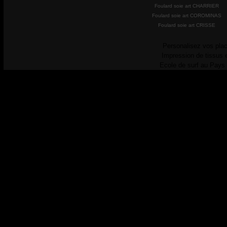
Foulard soie art CHARRIER
Foulard soie art COROMINAS
Foulard soie art CRISSE
Personalisez vos plac
Impression de tissus 
Ecole de surf au Pays