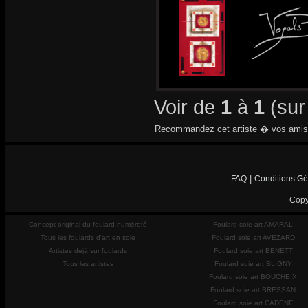
Voir de
1
à
1
(su
Recommandez cet artiste � vos amis
|
FAQ
Conditions Gé
Copy
Concept original du foulard numéroté
Foulard soie art AMARAL
Tous les foulards d'art en soie
Foulard soie art AVEZARD
Artistes déjà sur foulards
Foulard soie art BENETT
Tous les artistes
Foulard soie art BLIGNY
Foulard soie art BOUCHEIX
Foulard soie art BRESSAN
Foulard soie art CADENE