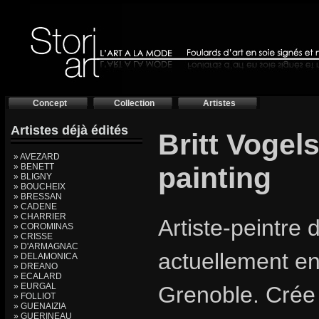
Concept
Collection
Artistes
Artistes déjà édités
Britt Vogel
» AVEZARD
» BENETT
painting
» BLIGNY
» BOUCHEIX
» BRESSAN
» CADENE
» CHARRIER
Artiste-peintre d
» COROMINAS
» CRISSE
» D'ARMAGNAC
actuellement e
» DELAMONICA
» DREANO
» ECALARD
» EURGAL
Grenoble. Crée
» FOLLIOT
» GUENAIZIA
» GUERINEAU