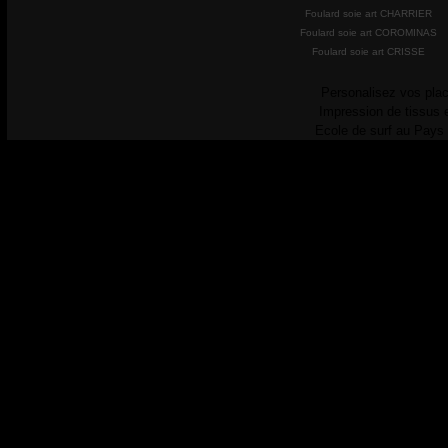
Foulard soie art CHARRIER
Foulard soie art COROMINAS
Foulard soie art CRISSE
Personalisez vos plac
Impression de tissus 
Ecole de surf au Pays