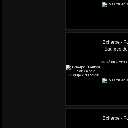
Echarpe - Fo
'l'Equipee du 
Détails / Acha
>>
Echarpe - Fo