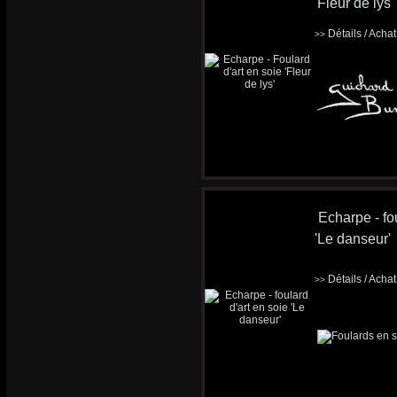
'Fleur de lys'
Détails / Acha
>>
Echarpe - fou
'Le danseur'
Détails / Acha
>>