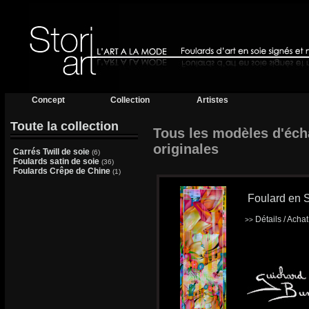
Concept
Collection
Artistes
Toute la collection
Tous les modèles d'écha
originales
Carrés Twill de soie
(6)
Foulards satin de soie
(36)
Foulards Crêpe de Chine
(1)
Foulard en S
Détails / Acha
>>