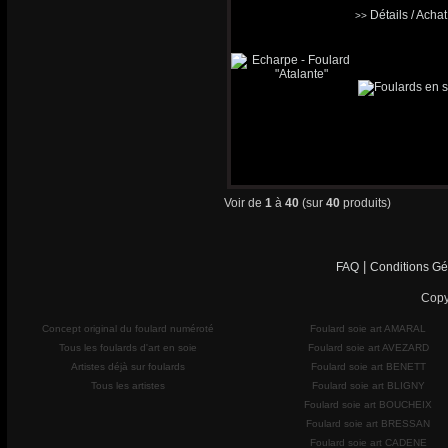
Détails / Acha
>>
Voir de
1
à
40
(sur
40
produits)
|
FAQ
Conditions Gé
Copy
Concept original du foulard numéroté
Foulard soie art AMARAL
Tous les foulards d'art en soie
Foulard soie art AVEZARD
Artistes déjà sur foulards
Foulard soie art BENETT
Tous les artistes
Foulard soie art BLIGNY
Foulard soie art BOUCHEIX
Foulard soie art BRESSAN
Foulard soie art CADENE