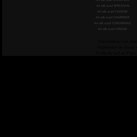
Art silk scarf BRESSAN
Art silk scarf CADENE
Art silk scarf CHARRIER
Art silk scarf COROMINAS
Art silk scarf CRISSE
Personalisez vos plac
Impression de tissus 
Ecole de surf au Pays