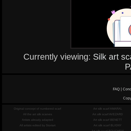
Currently viewing:
Silk art s
P
|
FAQ
Cond
Copy
Original concept of numbered scarf
Art silk scarf AMARAL
All the art silk scarves
Art silk scarf AVEZARD
Artists already adapted
Art silk scarf BENETT
All artists edited by Storiart
Art silk scarf BLIGNY
Art silk scarf BOUCHEIX