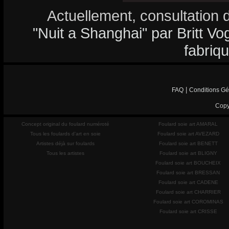
Actuellement, consultation 
"Nuit a Shanghai" par Britt Vog
fabriq
|
FAQ
Conditions Gé
Copy
Concept original du foulard numéroté
Foulard soie art AMARAL
Tous les foulards d'art en soie
Foulard soie art AVEZARD
Artistes déjà sur foulards
Foulard soie art BENETT
Tous les artistes
Foulard soie art BLIGNY
Foulard soie art BOUCHEIX
Foulard soie art BRESSAN
Foulard soie art CADENE
Foulard soie art CHARRIER
Foulard soie art COROMINAS
Foulard soie art CRISSE