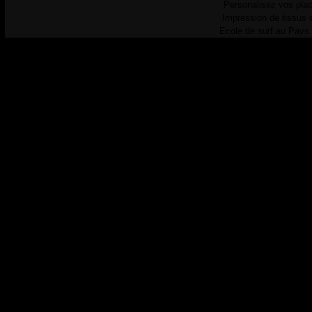
Personalisez vos plac
Impression de tissus 
Ecole de surf au Pays