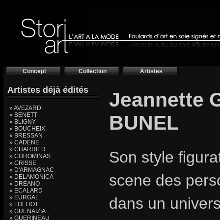
Concept
Collection
Artistes
Artistes déjà édités
Jeannette
» AVEZARD
» BENETT
BUNEL
» BLIGNY
» BOUCHEIX
» BRESSAN
» CADENE
» CHARRIER
Son style figura
» COROMINAS
» CRISSE
» D'ARMAGNAC
scene des pers
» DELAMONICA
» DREANO
» ECALARD
» EURGAL
dans un univers
» FOLLIOT
» GUENAIZIA
» GUERINEAU