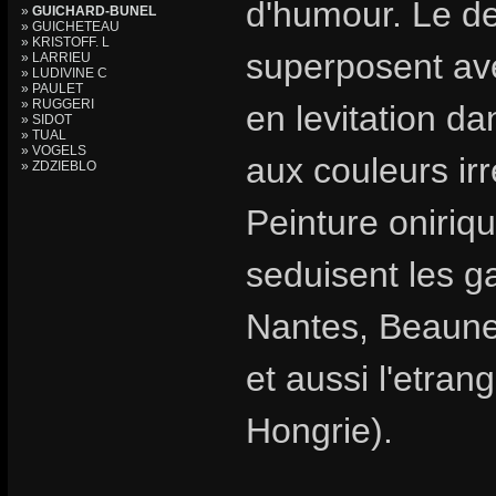
d'humour. Le des
»
GUICHARD-BUNEL
» GUICHETEAU
» KRISTOFF. L
superposent av
» LARRIEU
» LUDIVINE C
» PAULET
» RUGGERI
en levitation d
» SIDOT
» TUAL
» VOGELS
aux couleurs irr
» ZDZIEBLO
Peinture oniriqu
seduisent les ga
Nantes, Beaune,
et aussi l'etran
Hongrie).