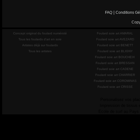
|
FAQ
Conditions Gé
Copy
Concept original du foulard numéroté
Foulard soie art AMARAL
Tous les foulards d'art en soie
Foulard soie art AVEZARD
Artistes déjà sur foulards
Foulard soie art BENETT
Tous les artistes
Foulard soie art BLIGNY
Foulard soie art BOUCHEIX
Foulard soie art BRESSAN
Foulard soie art CADENE
Foulard soie art CHARRIER
Foulard soie art COROMINAS
Foulard soie art CRISSE
Personalisez vos plac
Impression de tissus 
Ecole de surf au Pays