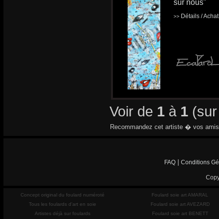
sur nous"
Détails / Acha
>>
Voir de
1
à
1
(su
Recommandez cet artiste � vos amis
|
FAQ
Conditions Gé
Copy
Concept original du foulard numéroté
Foulard soie art AMARAL
Tous les foulards d'art en soie
Foulard soie art AVEZARD
Artistes déjà sur foulards
Foulard soie art BENETT