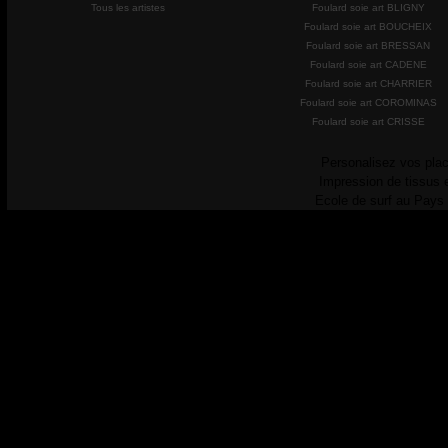
Tous les artistes
Foulard soie art BLIGNY
Foulard soie art BOUCHEIX
Foulard soie art BRESSAN
Foulard soie art CADENE
Foulard soie art CHARRIER
Foulard soie art COROMINAS
Foulard soie art CRISSE
Personalisez vos plac
Impression de tissus 
Ecole de surf au Pays