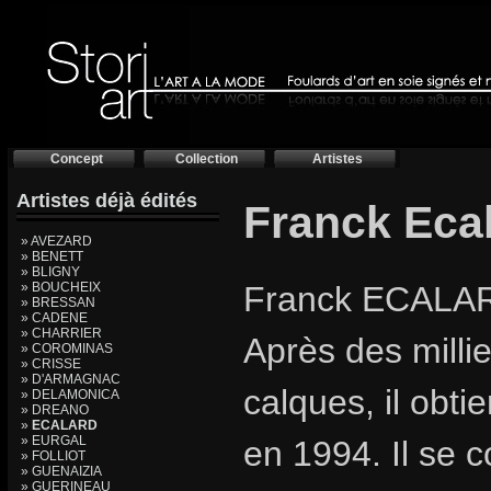
Concept
Collection
Artistes
Artistes déjà édités
Franck Eca
» AVEZARD
» BENETT
» BLIGNY
» BOUCHEIX
Franck ECALAR
» BRESSAN
» CADENE
» CHARRIER
Après des millie
» COROMINAS
» CRISSE
» D'ARMAGNAC
calques, il obt
» DELAMONICA
» DREANO
»
ECALARD
» EURGAL
en 1994. Il se 
» FOLLIOT
» GUENAIZIA
» GUERINEAU