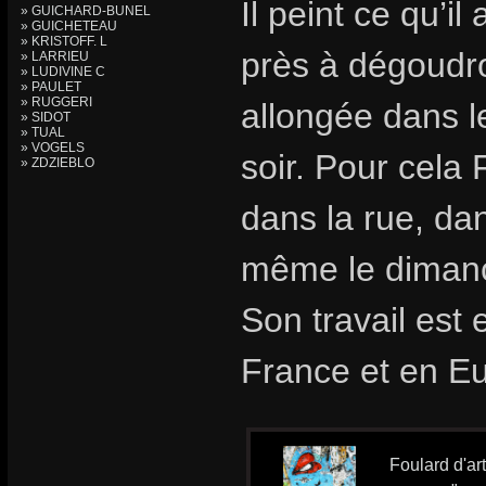
Il peint ce qu’i
» GUICHARD-BUNEL
» GUICHETEAU
» KRISTOFF. L
près à dégoudr
» LARRIEU
» LUDIVINE C
» PAULET
» RUGGERI
allongée dans l
» SIDOT
» TUAL
» VOGELS
soir. Pour cela 
» ZDZIEBLO
dans la rue, dan
même le diman
Son travail est
France et en E
Foulard d'ar