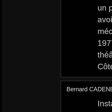
un p
avoi
méc
197
théâ
Côt
Bernard CADEN
Inst