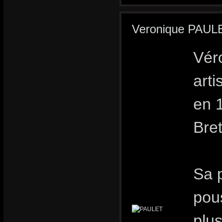
Veronique PAULET
Vér
arti
en 
Bre
Sa p
pou
plus