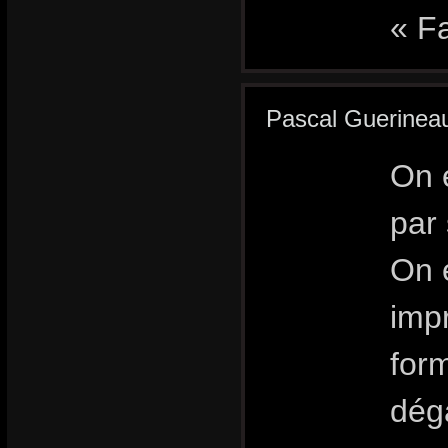
« F
Pascal Guerinea
On e
par 
On 
imp
form
dég