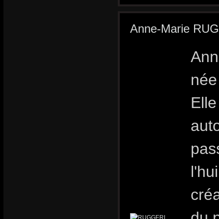
Anne-Marie RU
Ann
née 
Ell
auto
pas
l'hu
créa
du p