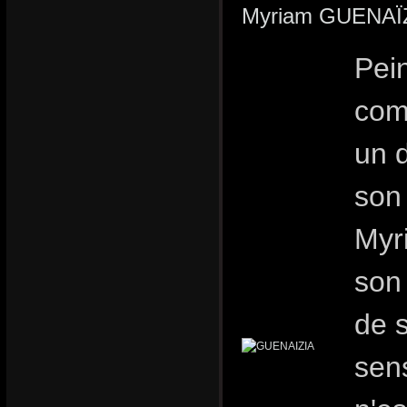
Myriam GUENAÏ
Pei
comm
un 
son 
Myr
son 
de 
sens