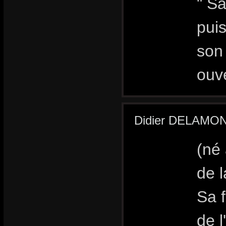
" Sa
puis
son 
ouve
Didier DELAMONIC
(né 
de l
Sa 
de l