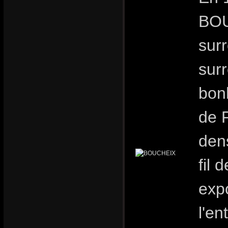
BOU
sur
surr
bon
de 
dens
fil 
expo
l'en