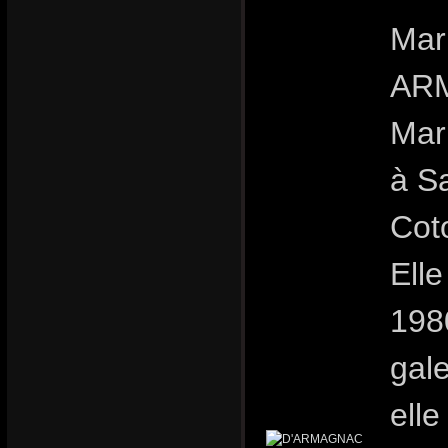
Mar
ARM
Mar
à S
Cot
Ell
198
gale
elle