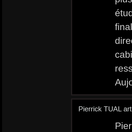
étu
fin
dire
cabi
res
Aujo
Pierrick TUAL art
Pier