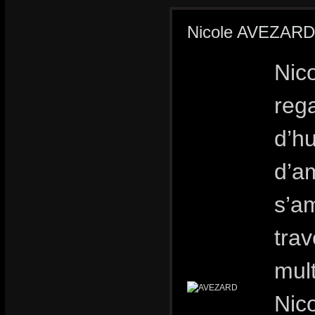
Nicole AVEZARD
Nic
rega
d’h
d’a
s’a
trav
mult
Nic