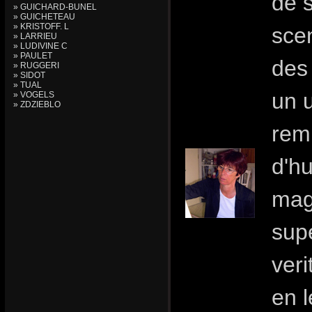
de 
» GUICHARD-BUNEL
» GUICHETEAU
» KRISTOFF. L
sce
» LARRIEU
» LUDIVINE C
» PAULET
des
» RUGGERI
» SIDOT
» TUAL
un 
» VOGELS
» ZDZIEBLO
remp
d'h
magi
sup
ver
en l