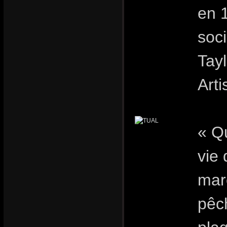
en 
soci
Tay
Art
« Qu
vie
marc
pêc