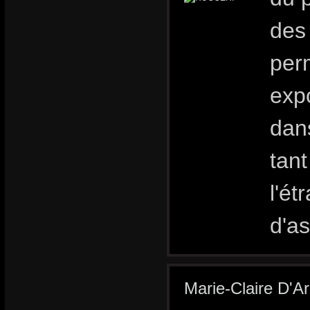
des
per
expo
dans
tan
l'ét
d'a
Marie-Claire D'