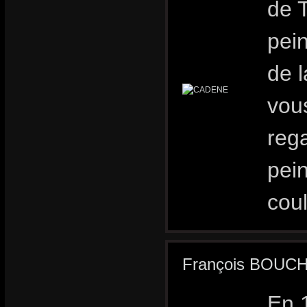
de T
pei
de l
vous
rega
pein
coul
François BOUC
En 