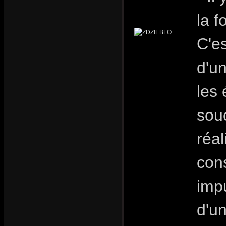
la f
C'es
d'un
les
sou
réal
con
impu
d'u