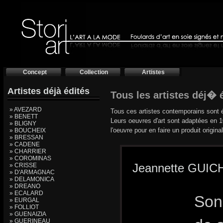
Concept
Collection
Artistes
Artistes déjà édités
Tous les artistes déj� é
» AVEZARD
Tous ces artistes contemporains sont é
» BENETT
Leurs oeuvres d'art sont adaptées en 1
» BLIGNY
l'oeuvre pour en faire un produit original
» BOUCHEIX
» BRESSAN
» CADENE
» CHARRIER
» COROMINAS
Jeannette GUI
» CRISSE
» D'ARMAGNAC
» DELAMONICA
» DREANO
» ECALARD
Son 
» EURGAL
» FOLLIOT
» GUENAIZIA
» GUERINEAU