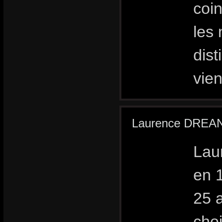
coi
les
dist
vie
Laurence DREA
Lau
en 1
25 
choi