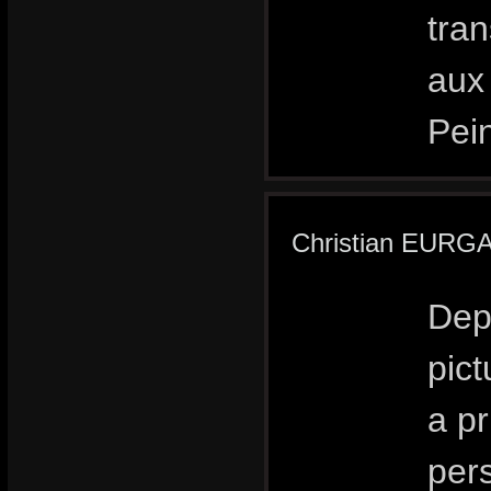
tra
aux 
Pein
Christian EURG
Depu
pict
a pr
pers