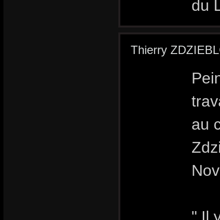
du 
Thierry ZDZIEB
Pei
trav
au 
Zdzi
Nov
" Il