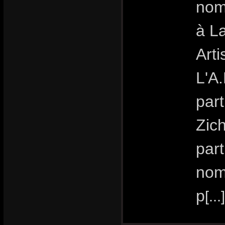
nomb
à L
Art
L'A.
part
Zic
part
nom
p
[...]