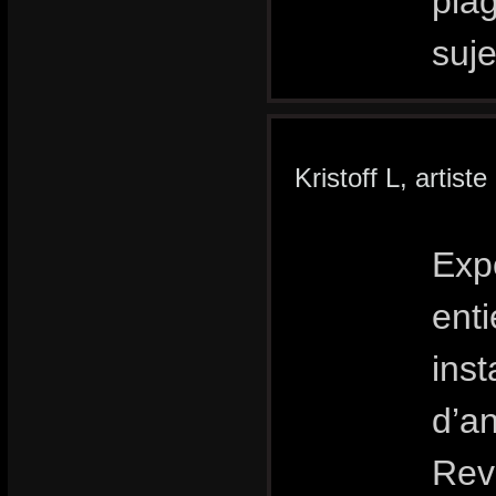
plag
suje
Kristoff L, artist
Exp
enti
inst
d’a
Rev