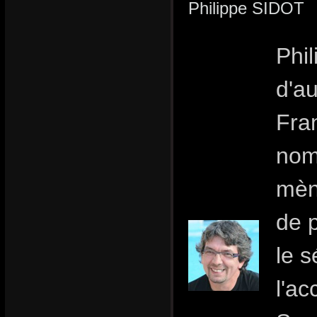
Philippe SIDOT
Phil
d'au
Fran
nom
mèn
de 
le s
l'ac