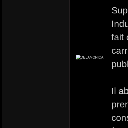
Supé
Indu
fai
carr
publ
Il 
pre
con