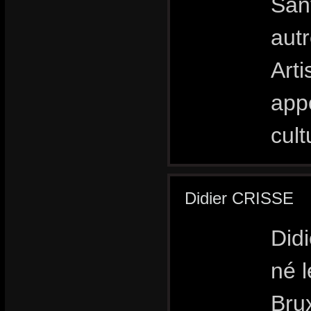
Sant
autr
Art
app
cul
Didier CRISSE
Didi
né l
Brux