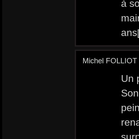
à s
mai
ans
Michel FOLLIOT a
Un 
Son
pein
rena
surp