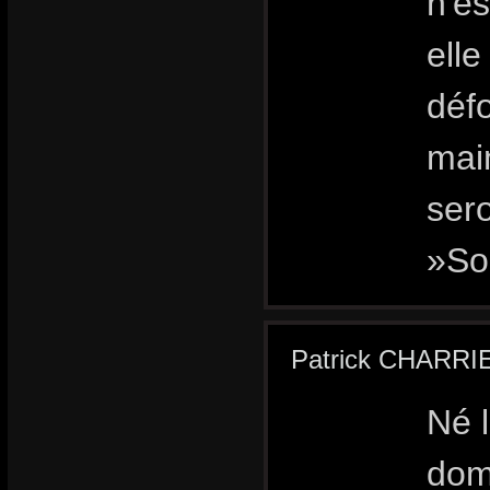
n'es
elle
défo
main
sero
»Son
Patrick CHARRI
Né l
domi