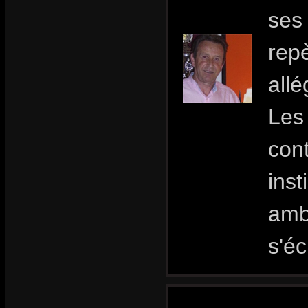
ses 
rep
allé
Les 
cont
inst
amb
s'éc