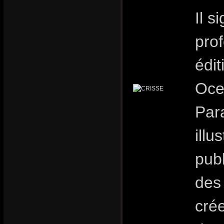
Il s
pro
édit
Oce
Para
illu
publ
des 
crée