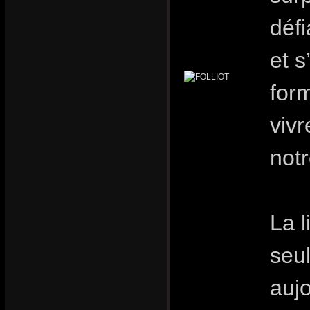
défi
et s
for
vivr
notr
La l
seu
aujo