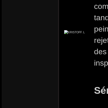
com
tand
pei
reje
des
insp
Sé