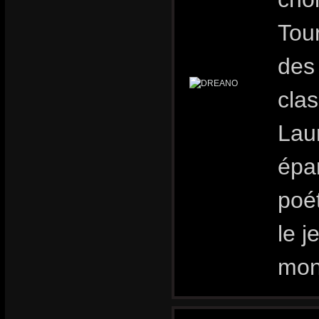
Tour
des
clas
Lau
épa
poét
le j
mon