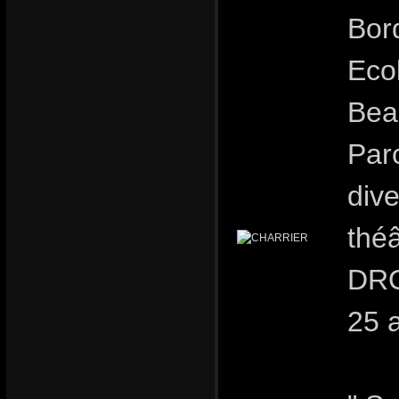
Bor
Eco
Bea
Parc
dive
théâ
DRO
25 