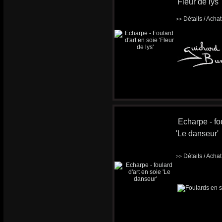
'Fleur de lys'
Détails / Acha
>>
Echarpe - fou
'Le danseur'
Détails / Acha
>>