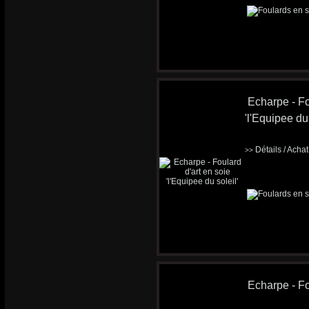
Echarpe - Fo
'l'Equipee du 
Détails / Acha
>>
Echarpe - Fo