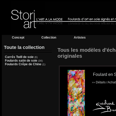
Concept
Collection
Artistes
Toute la collection
Tous les modèles d'écha
originales
Carrés Twill de soie
(6)
Foulards satin de soie
(36)
Foulards Crêpe de Chine
(1)
Foulard en S
Détails / Acha
>>