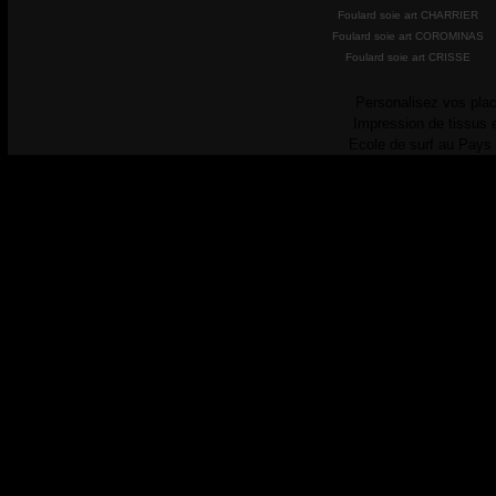
Foulard soie art CHARRIER
Foulard soie art COROMINAS
Foulard soie art CRISSE
Personalisez vos plac
Impression de tissus 
Ecole de surf au Pays