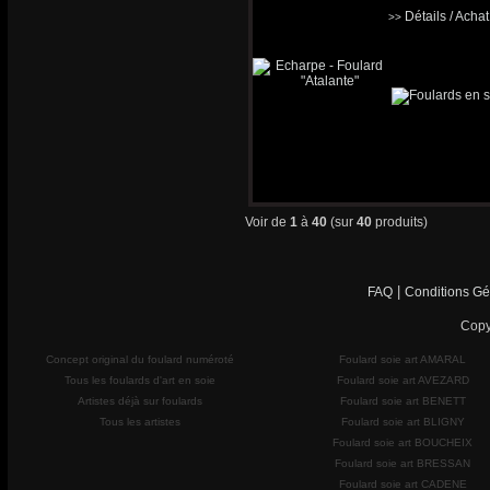
Détails / Acha
>>
Voir de
1
à
40
(sur
40
produits)
|
FAQ
Conditions Gé
Copy
Concept original du foulard numéroté
Foulard soie art AMARAL
Tous les foulards d'art en soie
Foulard soie art AVEZARD
Artistes déjà sur foulards
Foulard soie art BENETT
Tous les artistes
Foulard soie art BLIGNY
Foulard soie art BOUCHEIX
Foulard soie art BRESSAN
Foulard soie art CADENE