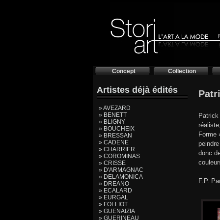
Concept
Collection
Artistes déjà édités
Pat
» AVEZARD
» BENETT
Patrick
» BLIGNY
réalist
» BOUCHEIX
Forme »
» BRESSAN
» CADENE
peindre
» CHARRIER
donc de
» COROMINAS
couleur
» CRISSE
» D'ARMAGNAC
» DELAMONICA
F.P. Pa
» DREANO
» ECALARD
» EURGAL
» FOLLIOT
» GUENAIZIA
» GUERINEAU