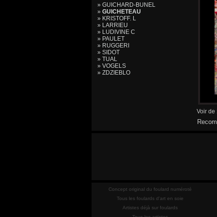
» GUICHARD-BUNEL
»
GUICHETEAU
» KRISTOFF. L
» LARRIEU
» LUDIVINE C
» PAULET
» RUGGERI
» SIDOT
» TUAL
» VOGELS
» ZDZIEBLO
Voir de
Recomm
Concept original du foulard numéroté
Tous les foulards d'art en soie
Artistes déjà sur foulards
Tous les artistes