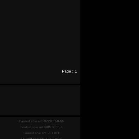
Page :
1
Foulard soie art HASSELMANN
Foulard soie art KRISTOFF. L
Foulard soie art LARRIEU
Foulard soie art LUDIVINE C