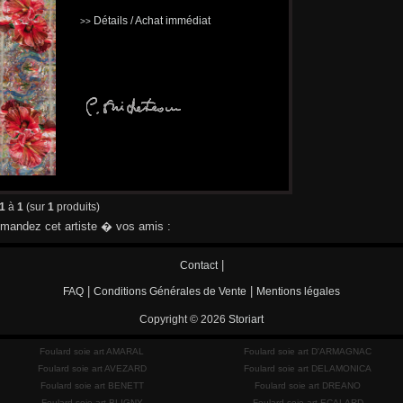
Détails / Achat immédiat
>>
1
à
1
(sur
1
produits)
andez cet artiste � vos amis :
|
Contact
|
|
FAQ
Conditions Générales de Vente
Mentions légales
Copyright © 2026
Storiart
Foulard soie art AMARAL
Foulard soie art D'ARMAGNAC
Foulard soie art AVEZARD
Foulard soie art DELAMONICA
Foulard soie art BENETT
Foulard soie art DREANO
Foulard soie art BLIGNY
Foulard soie art ECALARD