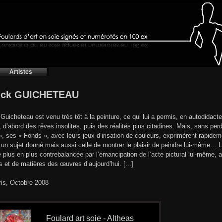
Artistes
rick GUICHETEAU
 Guicheteau est venu très tôt à la peinture, ce qui lui a permis, en autodidact
e, d’abord des rêves insolites, puis des réalités plus citadines. Mais, sans perd
, ses « Fonds », avec leurs jeux d’irisation de couleurs, exprimèrent rapideme
 un sujet donné mais aussi celle de montrer le plaisir de peindre lui-même… 
 plus en plus contrebalancée par l’émancipation de l’acte pictural lui-même, a
s et de matières des œuvres d’aujourd’hui. [...]
ris, Octobre 2008
Foulard art soie - Altheas