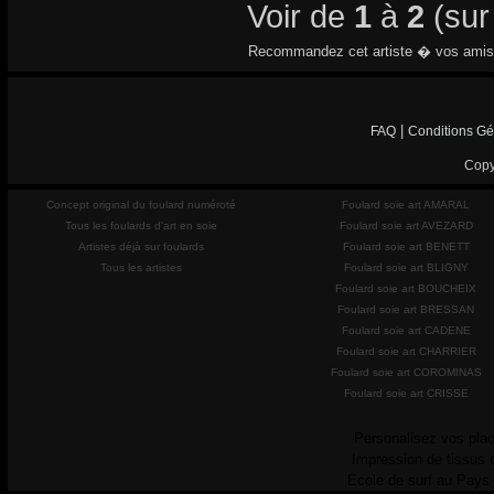
Voir de
1
à
2
(su
Recommandez cet artiste � vos amis
|
FAQ
Conditions Gé
Copy
Concept original du foulard numéroté
Foulard soie art AMARAL
Tous les foulards d'art en soie
Foulard soie art AVEZARD
Artistes déjà sur foulards
Foulard soie art BENETT
Tous les artistes
Foulard soie art BLIGNY
Foulard soie art BOUCHEIX
Foulard soie art BRESSAN
Foulard soie art CADENE
Foulard soie art CHARRIER
Foulard soie art COROMINAS
Foulard soie art CRISSE
Personalisez vos plac
Impression de tissus 
Ecole de surf au Pays