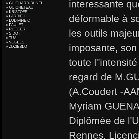
interessante que
» GUICHARD-BUNEL
» GUICHETEAU
» KRISTOFF. L
déformable à so
» LARRIEU
» LUDIVINE C
» PAULET
» RUGGERI
les outils majeu
» SIDOT
» TUAL
» VOGELS
imposante, son 
» ZDZIEBLO
toute l''intensit
regard de M.GU
(A.Coudert -AA
Myriam GUENAÏZ
Diplômée de l'U
Rennes. Licencié