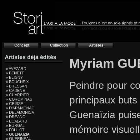
Concept
Collection
Artistes
Artistes déjà édités
Myriam GU
» AVEZARD
» BENETT
» BLIGNY
» BOUCHEIX
Peindre pour co
» BRESSAN
» CADENE
» CHARRIER
principaux buts 
» COROMINAS
» CRISSE
» D'ARMAGNAC
Guenaïzia puise
» DELAMONICA
» DREANO
» ECALARD
» EURGAL
mémoire visuelle 
» FOLLIOT
»
GUENAIZIA
» GUERINEAU