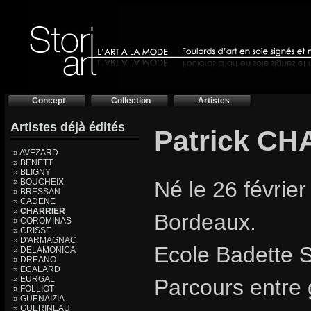
Concept
Collection
Artistes
Artistes déjà édités
Patrick C
» AVEZARD
» BENETT
» BLIGNY
» BOUCHEIX
Né le 26 février
» BRESSAN
» CADENE
»
CHARRIER
Bordeaux.
» COROMINAS
» CRISSE
» D'ARMAGNAC
Ecole Badette 
» DELAMONICA
» DREANO
» ECALARD
» EURGAL
Parcours entre 
» FOLLIOT
» GUENAIZIA
» GUERINEAU