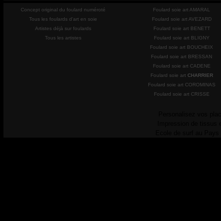
Concept original du foulard numéroté
Foulard soie art AMARAL
Tous les foulards d'art en soie
Foulard soie art AVEZARD
Artistes déjà sur foulards
Foulard soie art BENETT
Tous les artistes
Foulard soie art BLIGNY
Foulard soie art BOUCHEIX
Foulard soie art BRESSAN
Foulard soie art CADENE
Foulard soie art
CHARRIER
Foulard soie art COROMINAS
Foulard soie art CRISSE
Personalisez vos plac
Impression de tissus 
Ecole de surf au Pays