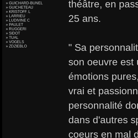
théâtre, en pa
» GUICHARD-BUNEL
» GUICHETEAU
» KRISTOFF. L
25 ans.
» LARRIEU
» LUDIVINE C
» PAULET
» RUGGERI
» SIDOT
» TUAL
» VOGELS
" Sa personnalit
» ZDZIEBLO
son oeuvre est u
émotions pures,
vrai et passionn
personnalité do
dans d'autres s
coeurs en mal d