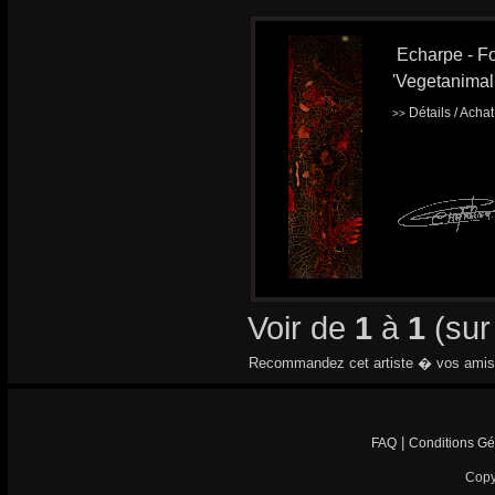
Echarpe - Fo
'Vegetanimal
Détails / Acha
>>
Voir de
1
à
1
(su
Recommandez cet artiste � vos amis
|
FAQ
Conditions Gé
Copy