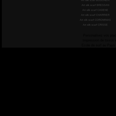
Art silk scarf BOUCHEIX
Art silk scarf BRESSAN
Art silk scarf CADENE
Art silk scarf CHARRIER
Art silk scarf COROMINAS
Art silk scarf CRISSE
Personalisez vos plac
Impression de tissus 
Ecole de surf au Pays