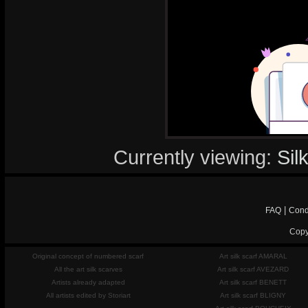
Currently viewing:
Sil
|
FAQ
Cond
Copy
Original concept of numbered scarf
Art silk scarf AMARAL
All the art silk scarves
Art silk scarf AVEZARD
Artists already adapted
Art silk scarf BENETT
All artists edited by Storiart
Art silk scarf BLIGNY