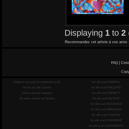
Displaying
1
to
2
Recommandez cet artiste à vos amis 
|
FAQ
Cond
Copy
Original concept of numbered scarf
Art silk scarf AMARAL
All the art silk scarves
Art silk scarf AVEZARD
Artists already adapted
Art silk scarf BENETT
All artists edited by Storiart
Art silk scarf BLIGNY
Art silk scarf BOUCHEIX
Art silk scarf BRESSAN
Art silk scarf CADENE
Art silk scarf CHARRIER
Art silk scarf COROMINAS