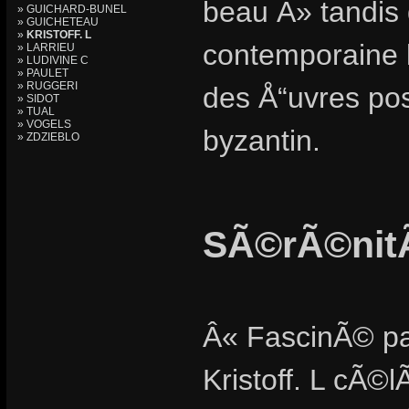
beau Â» tandis
» GUICHARD-BUNEL
» GUICHETEAU
»
KRISTOFF. L
contemporaine le
» LARRIEU
» LUDIVINE C
» PAULET
» RUGGERI
des Å“uvres pos
» SIDOT
» TUAL
» VOGELS
byzantin.
» ZDZIEBLO
SÃ©rÃ©nit
Â« FascinÃ© pa
Kristoff. L cÃ©