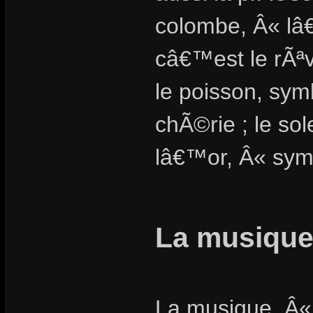
colombe, Â« lâ€
câ€™est le rÃª
le poisson, s
chÃ©rie ; le sole
lâ€™or, Â« sym
La musique,
La musique, Â«