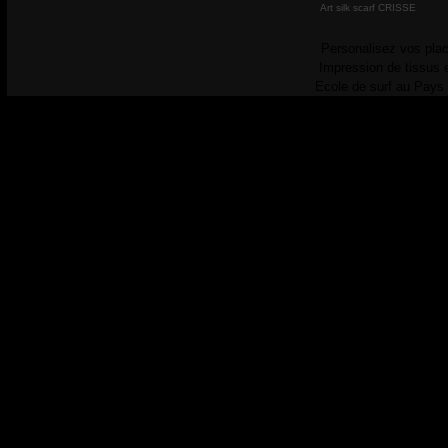
Art silk scarf CRISSE
Personalisez vos plac
Impression de tissus 
Ecole de surf au Pays