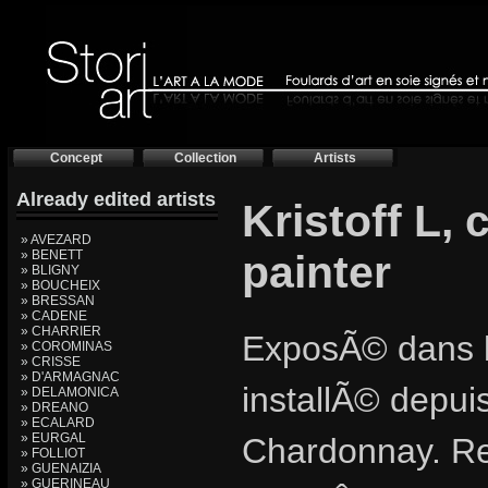
Concept
Collection
Artists
Already edited artists
Kristoff L,
» AVEZARD
» BENETT
painter
» BLIGNY
» BOUCHEIX
» BRESSAN
» CADENE
» CHARRIER
ExposÃ© dans le
» COROMINAS
» CRISSE
» D'ARMAGNAC
installÃ© depu
» DELAMONICA
» DREANO
» ECALARD
» EURGAL
Chardonnay. Re
» FOLLIOT
» GUENAIZIA
» GUERINEAU