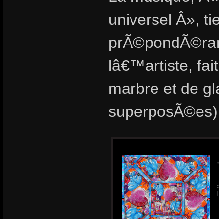
universel Â», t
prÃ©pondÃ©rant
lâ€™artiste, f
marbre et de gl
superposÃ©es)