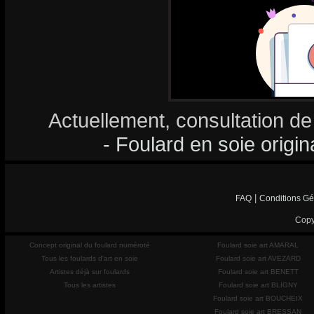
Actuellement, consultation de
- Foulard en soie origin
|
FAQ
Conditions Gé
Copy
Concept original du foulard numéroté
Foulard soie art AMARAL
Tous les foulards d'art en soie
Foulard soie art AVEZARD
Artistes déjà sur foulards
Foulard soie art BENETT
Tous les artistes
Foulard soie art BLIGNY
Foulard soie art BOUCHEIX
Foulard soie art BRESSAN