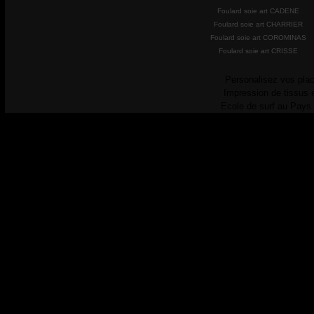
Foulard soie art CADENE
Foulard soie art CHARRIER
Foulard soie art COROMINAS
Foulard soie art CRISSE
Personalisez vos plac
Impression de tissus 
Ecole de surf au Pays