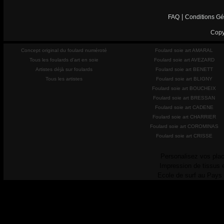
|
FAQ
Conditions Gé
Copy
Concept original du foulard numéroté
Foulard soie art AMARAL
Tous les foulards d'art en soie
Foulard soie art AVEZARD
Artistes déjà sur foulards
Foulard soie art BENETT
Tous les artistes
Foulard soie art BLIGNY
Foulard soie art BOUCHEIX
Foulard soie art BRESSAN
Foulard soie art CADENE
Foulard soie art CHARRIER
Foulard soie art COROMINAS
Foulard soie art CRISSE
Personalisez vos plac
Impression de tissus 
Ecole de surf au Pays