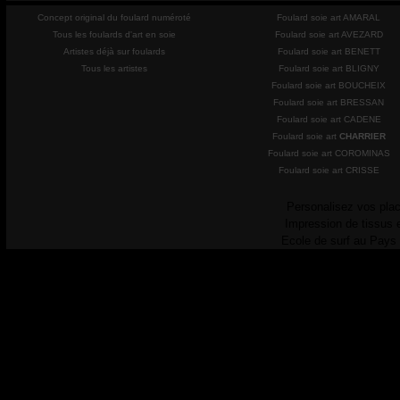
Concept original du foulard numéroté
Foulard soie art AMARAL
Tous les foulards d'art en soie
Foulard soie art AVEZARD
Artistes déjà sur foulards
Foulard soie art BENETT
Tous les artistes
Foulard soie art BLIGNY
Foulard soie art BOUCHEIX
Foulard soie art BRESSAN
Foulard soie art CADENE
Foulard soie art
CHARRIER
Foulard soie art COROMINAS
Foulard soie art CRISSE
Personalisez vos plac
Impression de tissus 
Ecole de surf au Pays