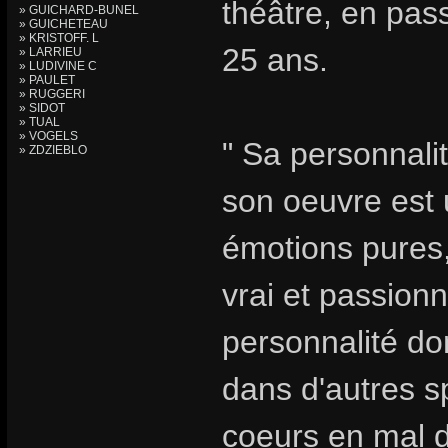
théâtre, en pa
» GUICHARD-BUNEL
» GUICHETEAU
» KRISTOFF. L
25 ans.
» LARRIEU
» LUDIVINE C
» PAULET
» RUGGERI
» SIDOT
» TUAL
» VOGELS
" Sa personnalit
» ZDZIEBLO
son oeuvre est u
émotions pures,
vrai et passionn
personnalité do
dans d'autres s
coeurs en mal d