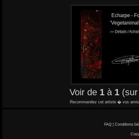
Echarpe - Fo
'Vegetanimal
Détails / Acha
>>
Voir de
1
à
1
(su
Recommandez cet artiste � vos amis
|
FAQ
Conditions Gé
Copy