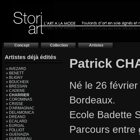
Concept
Collection
Artistes
Artistes déjà édités
Patrick C
» AVEZARD
» BENETT
» BLIGNY
» BOUCHEIX
Né le 26 février
» BRESSAN
» CADENE
»
CHARRIER
Bordeaux.
» COROMINAS
» CRISSE
» D'ARMAGNAC
Ecole Badette 
» DELAMONICA
» DREANO
» ECALARD
» EURGAL
Parcours entre 
» FOLLIOT
» GUENAIZIA
» GUERINEAU