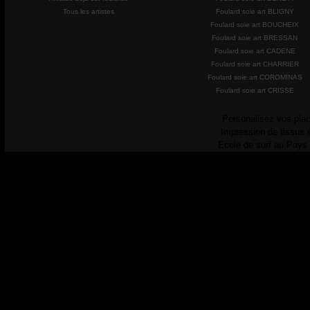
Tous les artistes
Foulard soie art BLIGNY
Foulard soie art BOUCHEIX
Foulard soie art BRESSAN
Foulard soie art CADENE
Foulard soie art CHARRIER
Foulard soie art COROMINAS
Foulard soie art CRISSE
Personalisez vos plac
Impression de tissus 
Ecole de surf au Pays