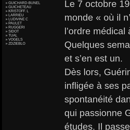
Le 7 octobre 19
» GUICHARD-BUNEL
» GUICHETEAU
» KRISTOFF. L
monde « où il n
» LARRIEU
» LUDIVINE C
» PAULET
» RUGGERI
l’ordre médical 
» SIDOT
» TUAL
» VOGELS
Quelques semain
» ZDZIEBLO
et s’en est un.
Dès lors, Guéri
infligée à ses p
spontanéité dans
qui passionne 
études. Il passe