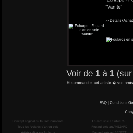
"Vanite"
Détails / Acha
>>
Voir de
1
à
1
(su
Recommandez cet artiste � vos amis
|
FAQ
Conditions Gé
Copy
Concept original du foulard numéroté
Foulard soie art AMARAL
Tous les foulards d'art en soie
Foulard soie art AVEZARD
Artistes déjà sur foulards
Foulard soie art BENETT