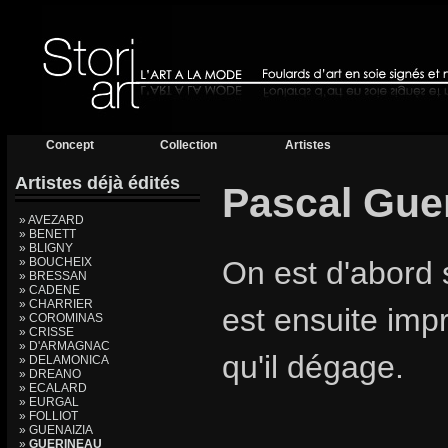
Concept
Collection
Artistes
Artistes déjà édités
Pascal Gue
» AVEZARD
» BENETT
» BLIGNY
» BOUCHEIX
On est d'abord 
» BRESSAN
» CADENE
» CHARRIER
est ensuite imp
» COROMINAS
» CRISSE
» D'ARMAGNAC
qu'il dégage.
» DELAMONICA
» DREANO
» ECALARD
» EURGAL
» FOLLIOT
» GUENAIZIA
»
GUERINEAU